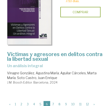
7/10 días.
COMPRAR
Víctimas y agresores en delitos contra
la libertad sexual
un análisis integral
Vinagre González, Agustina María
;
Aguilar Cárceles, Marta
María
;
Soto Castro, Juan Enrique
J.M. Bosch Editor. Barcelona, 2024
(current)
«
1
2
3
4
5
6
7
8
9
10
11
12
»