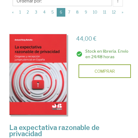
J.M.
↑
Bosch
(current)
«
1
2
3
4
5
6
7
8
9
10
11
12
»
Editor
44,00 €
Stock en librería. Envío
en 24/48 horas
COMPRAR
La expectativa razonable de
privacidad