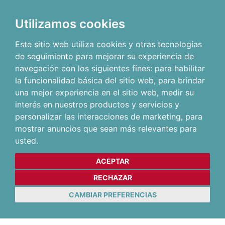
Utilizamos cookies
Este sitio web utiliza cookies y otras tecnologías
de seguimiento para mejorar su experiencia de
navegación con los siguientes fines:
para habilitar
la funcionalidad básica del sitio web
,
para brindar
una mejor experiencia en el sitio web
,
medir su
interés en nuestros productos y servicios y
personalizar las interacciones de marketing
,
para
mostrar anuncios que sean más relevantes para
usted
.
ACEPTAR
RECHAZAR
CAMBIAR PREFERENCIAS