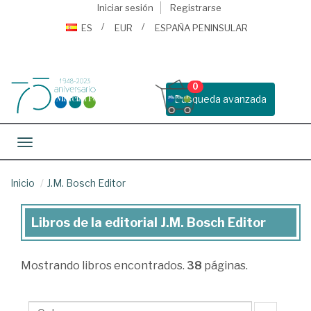
Iniciar sesión
Registrarse
ES
EUR
ESPAÑA PENINSULAR
0
Busqueda avanzada
Toggle navigation
Inicio
J.M. Bosch Editor
Libros de la editorial J.M. Bosch Editor
Libros
de
Mostrando
libros encontrados.
38
páginas.
la
editorial