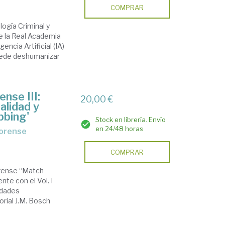
COMPRAR
logía Criminal y
 la Real Academia
ncia Artificial (IA)
puede deshumanizar
ense III:
20,00 €
alidad y
bbing'
Stock en librería. Envío
en 24/48 horas
forense
COMPRAR
orense “Match
nte con el Vol. I
idades
orial J.M. Bosch