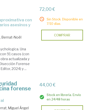
72,00 €
Sin Stock. Disponible en
7/10 días.
arios asesinos y
COMPRAR
s, Bernat-Noël
sychologica. Una
 con 91 casos (con
obra actualizada y
 Disección Forense
ditor, 2024) y ...
guridad
44,00 €
icina forense
Stock en librería. Envío
en 24/48 horas
ral
rrat, Miguel Ángel