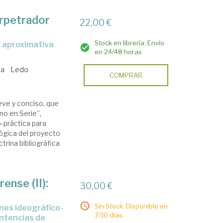
erpetrador
22,00 €
Stock en librería. Envío
en 24/48 horas
sa
Ledo
COMPRAR
eve y conciso, que
no en Serie”,
-práctica para
 lógica del proyecto
rina bibliográfica
ense (II):
30,00 €
Sin Stock. Disponible en
7/10 días.
entencias de