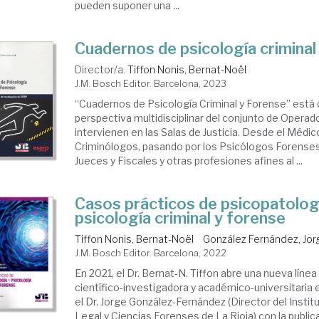
pueden suponer una ...
Cuadernos de psicología criminal
Director/a.
Tiffon Nonis, Bernat-Noël
J.M. Bosch Editor. Barcelona, 2023
“Cuadernos de Psicología Criminal y Forense” está
perspectiva multidisciplinar del conjunto de Operad
intervienen en las Salas de Justicia. Desde el Médi
Criminólogos, pasando por los Psicólogos Forense
Jueces y Fiscales y otras profesiones afines al ...
Casos prácticos de psicopatolog
psicología criminal y forense
Tiffon Nonis, Bernat-Noël
González Fernández, Jor
J.M. Bosch Editor. Barcelona, 2022
En 2021, el Dr. Bernat-N. Tiffon abre una nueva líne
científico-investigadora y académico-universitaria
el Dr. Jorge González-Fernández (Director del Insti
Legal y Ciencias Forenses de La Rioja) con la public