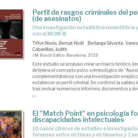
Perfil de rasgos criminales del p
(de asesinatos)
Una investigación estadística nomotética y aproximativa
con el MCMI-III
Tiffon Nonis, Bernat-Noël
Berlanga Silvente, Vane
Cabanillas, Judith
J.M. Bosch Editor. Barcelona, 2023
Este estudio se propuso crear un marco teórico, br
definiera el concepto psico-criminológico de “Asesi
complementándose con una investigación empírico
establecer un perfil criminal. Se confirmó la validez
tras revisar numerosos informes, documentos y doct
...
El "Match Point" en psicología for
discapacidades intelectuales
10 casos clínicos de estudios e investigaciones ideográfico-
forenses entre víctimas y victimarios y 7 s