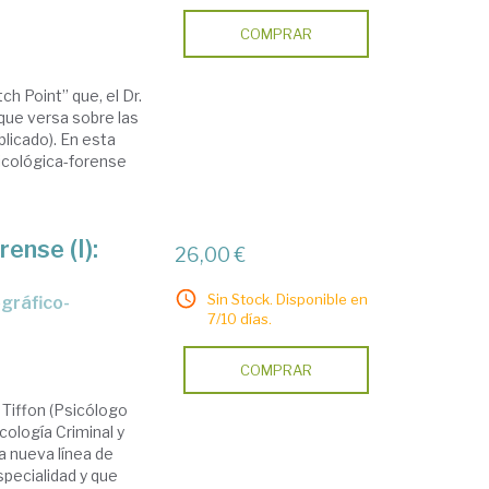
COMPRAR
h Point” que, el Dr.
 que versa sobre las
icado). En esta
sicológica-forense
ense (I):
26,00 €
Sin Stock. Disponible en
7/10 días.
COMPRAR
 Tiffon (Psicólogo
ología Criminal y
a nueva línea de
specialidad y que