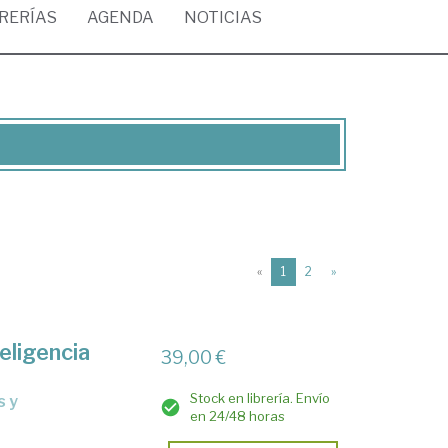
BRERÍAS
AGENDA
NOTICIAS
(current)
«
1
2
»
eligencia
39,00 €
Stock en librería. Envío
en 24/48 horas