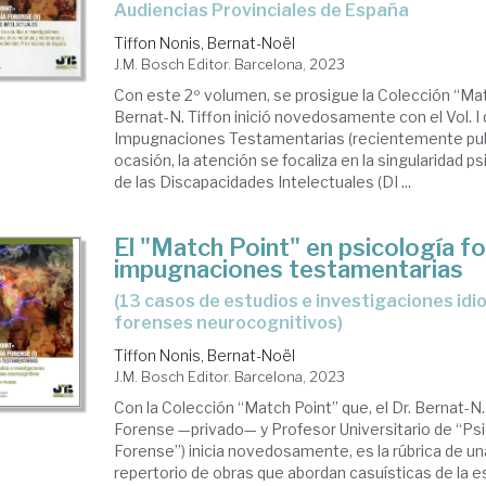
Audiencias Provinciales de España
Tiffon Nonis, Bernat-Noël
J.M. Bosch Editor. Barcelona, 2023
Con este 2º volumen, se prosigue la Colección “Matc
Bernat-N. Tiffon inició novedosamente con el Vol. I
Impugnaciones Testamentarias (recientemente publ
ocasión, la atención se focaliza en la singularidad p
de las Discapacidades Intelectuales (DI ...
El "Match Point" en psicología for
impugnaciones testamentarias
(13 casos de estudios e investigaciones idiográfico-
forenses neurocognitivos)
Tiffon Nonis, Bernat-Noël
J.M. Bosch Editor. Barcelona, 2023
Con la Colección “Match Point” que, el Dr. Bernat-N.
Forense —privado— y Profesor Universitario de “Psic
Forense”) inicia novedosamente, es la rúbrica de un
repertorio de obras que abordan casuísticas de la e