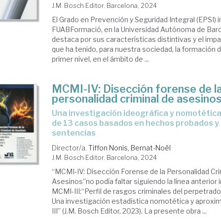
J.M. Bosch Editor. Barcelona, 2024
El Grado en Prevención y Seguridad Integral (EPSI) i
FUABFormació, en la Universidad Autónoma de Barc
destaca por sus características distintivas y el impa
que ha tenido, para nuestra sociedad, la formación 
primer nivel, en el ámbito de ...
MCMI-IV: Disección forense de l
personalidad criminal de asesino
Una investigación ideográfica y nomotética aproximativa
de 13 casos basados en hechos probados y 
sentencias
Director/a.
Tiffon Nonis, Bernat-Noël
J.M. Bosch Editor. Barcelona, 2024
“MCMI-IV: Disección Forense de la Personalidad Cri
Asesinos”no podía faltar siguiendo la línea anterior i
MCMI-III:“Perfil de rasgos criminales del perpetrado
Una investigación estadística nomotética y aproxi
III” (J.M. Bosch Editor, 2023). La presente obra ...