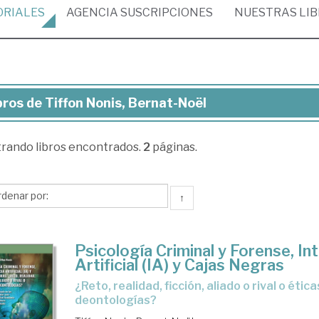
ORIALES
AGENCIA
SUSCRIPCIONES
NUESTRAS
LI
bros de Tiffon Nonis, Bernat-Noël
ros
trando
libros encontrados.
2
páginas.
fon
is,
rnat-
↑
ël
Psicología Criminal y Forense, Int
Artificial (IA) y Cajas Negras
¿Reto, realidad, ficción, aliado o rival o éticas y
deontologías?