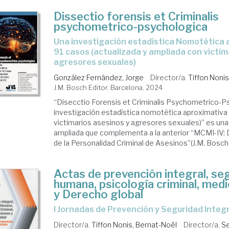
Dissectio forensis et Criminalis
psychometrico-psychologica
Una investigación estadística Nomotética aproximativa con
91 casos (actualizada y ampliada con victim
agresores sexuales)
González Fernández, Jorge
Director/a.
Tiffon Noni
J.M. Bosch Editor. Barcelona, 2024
“Disecctio Forensis et Criminalis Psychometrico-P
investigación estadística nomotética aproximativa
victimarios asesinos y agresores sexuales)” es una 
ampliada que complementa a la anterior “MCMI-IV:
de la Personalidad Criminal de Asesinos”(J.M. Bosch E
Actas de prevención integral, se
humana, psicología criminal, med
y Derecho global
I Jornadas de Prevención y Seguridad Integ
Director/a.
Tiffon Nonis, Bernat-Noël
Director/a.
Se