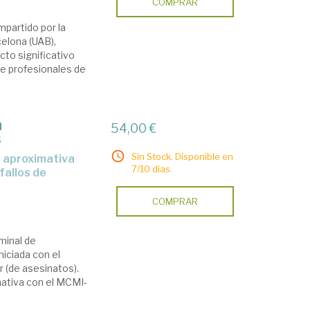
COMPRAR
mpartido por la
elona (UAB),
cto significativo
de profesionales de
a
54,00 €
s
Sin Stock. Disponible en
7/10 días.
fallos de
COMPRAR
minal de
niciada con el
r (de asesinatos).
mativa con el MCMI-