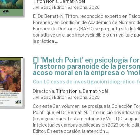
Tiffon Nonis, Bernat-Noël
J.M. Bosch Editor. Barcelona, 2026
El Dr. Bernat-N. Tiffon, reconocido experto en Psico
Forense y en condición de Académico de Número de
Europea de Doctores (RAED) se pregunta si la Intelige
constituye un aliado imprescindible o un rival que 
la práctica ...
El 'Match Point' en psicología for
Trastorno paranoide de la person
acoso moral en la empresa o 'mo
Con 10 casos de investigación idiográfico-
Director/a.
Tiffon Nonis, Bernat-Noël
J.M. Bosch Editor. Barcelona, 2025
Con este 3er. volumen, se prosigue la Colección F
Point” que, el Dr. Bernat-N. Tiffon inició novedosame
(Impugnaciones Testamentarias) y Vol. II (Discapac
Intelectuales), ambas publicadas en 2023 por la edit
Editor. En esta ocasión, la atención ...