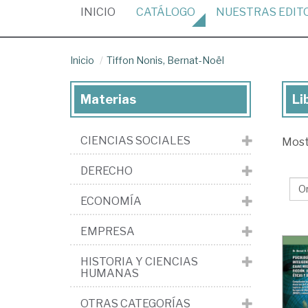
(CURRENT)
INICIO
CATÁLOGO
NUESTRAS
EDIT
Inicio
Tiffon Nonis, Bernat-Noël
Materias
Li
Lib
de
CIENCIAS SOCIALES
Mos
Tif
Non
DERECHO
Be
ECONOMÍA
No
EMPRESA
HISTORIA Y CIENCIAS
HUMANAS
OTRAS CATEGORÍAS