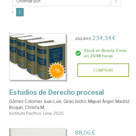
Instituto
↑
Pacífico
(current)
«
1
234,34 €
251,94 €
Stock en librería. Envío
en 24/48 horas
COMPRAR
Estudios de Derecho procesal
Gómez Colomer, Juan Luis
;
Girao Isidro, Miguel Ángel
;
Madrid
Boquín, Christa M.
Instituto Pacífico. Lima, 2025
88,06 €