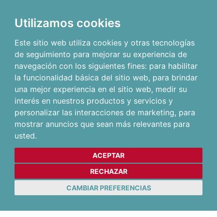
Utilizamos cookies
Este sitio web utiliza cookies y otras tecnologías
de seguimiento para mejorar su experiencia de
navegación con los siguientes fines:
para habilitar
la funcionalidad básica del sitio web
,
para brindar
una mejor experiencia en el sitio web
,
medir su
interés en nuestros productos y servicios y
personalizar las interacciones de marketing
,
para
mostrar anuncios que sean más relevantes para
usted
.
ACEPTAR
RECHAZAR
CAMBIAR PREFERENCIAS