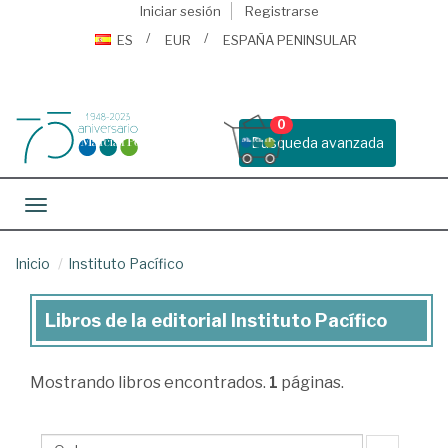
Iniciar sesión
Registrarse
ES
EUR
ESPAÑA PENINSULAR
0
Busqueda avanzada
Toggle navigation
Inicio
Instituto Pacífico
Libros de la editorial Instituto Pacífico
Libros
de
Mostrando
libros encontrados.
1
páginas.
la
editorial