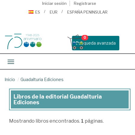
Iniciar sesión
Registrarse
ES
EUR
ESPAÑA PENINSULAR
0
Busqueda avanzada
Toggle navigation
Inicio
Guadalturia Ediciones
Libros de la editorial Guadalturia
Libros
Ediciones
de
la
Mostrando
libros encontrados.
1
páginas.
editorial