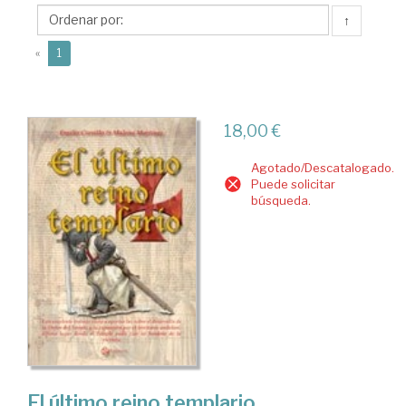
Guadalturia
↑
Ediciones
(current)
«
1
18,00 €
Agotado/Descatalogado.
Puede solicitar
búsqueda.
El último reino templario