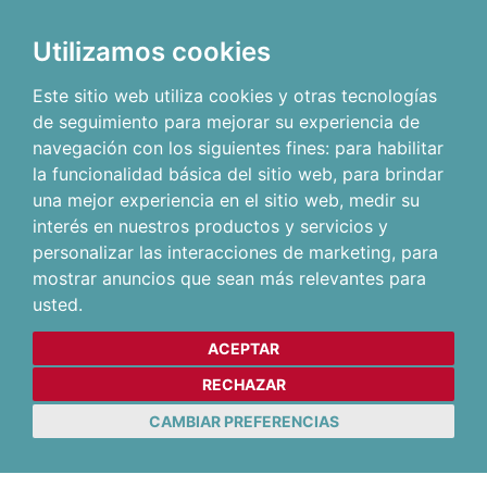
Utilizamos cookies
Este sitio web utiliza cookies y otras tecnologías
de seguimiento para mejorar su experiencia de
navegación con los siguientes fines:
para habilitar
la funcionalidad básica del sitio web
,
para brindar
una mejor experiencia en el sitio web
,
medir su
interés en nuestros productos y servicios y
personalizar las interacciones de marketing
,
para
mostrar anuncios que sean más relevantes para
usted
.
ACEPTAR
RECHAZAR
CAMBIAR PREFERENCIAS