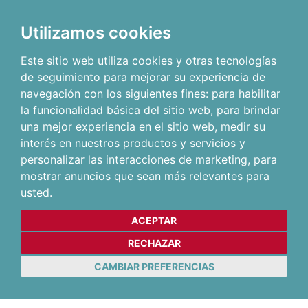
Utilizamos cookies
Este sitio web utiliza cookies y otras tecnologías
de seguimiento para mejorar su experiencia de
navegación con los siguientes fines:
para habilitar
la funcionalidad básica del sitio web
,
para brindar
una mejor experiencia en el sitio web
,
medir su
interés en nuestros productos y servicios y
personalizar las interacciones de marketing
,
para
mostrar anuncios que sean más relevantes para
usted
.
ACEPTAR
RECHAZAR
CAMBIAR PREFERENCIAS