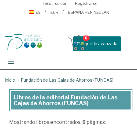
Iniciar sesión
Registrarse
ES
EUR
ESPAÑA PENINSULAR
0
Busqueda avanzada
Toggle navigation
Inicio
Fundación de Las Cajas de Ahorros (FUNCAS)
Libros de la editorial Fundación de Las
Libros
Cajas de Ahorros (FUNCAS)
de
la
Mostrando
libros encontrados.
8
páginas.
editorial