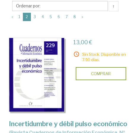
Fundación
↑
de
(current)
Las
«
1
2
3
4
5
6
7
8
»
Cajas
de
13,00 €
Ahorros
(FUNCAS)
Sin Stock. Disponible en
7/10 días.
COMPRAR
Incertidumbre y débil pulso económico
(Revista Cuadernos de Información Económica, Nº