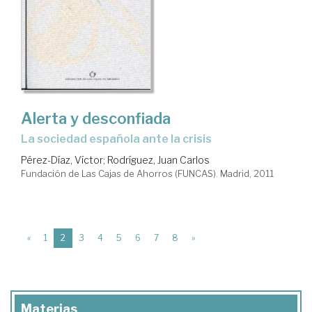
Alerta y desconfiada
la sociedad española ante la crisis
Pérez-Díaz, Víctor
;
Rodríguez, Juan Carlos
Fundación de Las Cajas de Ahorros (FUNCAS). Madrid, 2011
(current)
«
1
2
3
4
5
6
7
8
»
Materias