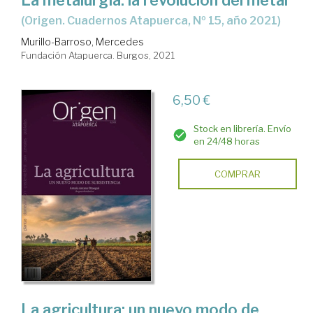
La metalurgia: la revolución del metal
(Origen. Cuadernos Atapuerca, Nº 15, año 2021)
Murillo-Barroso, Mercedes
Fundación Atapuerca. Burgos, 2021
6,50 €
Stock en librería. Envío
en 24/48 horas
COMPRAR
La agricultura: un nuevo modo de