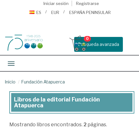
Iniciar sesión
Registrarse
ES
EUR
ESPAÑA PENINSULAR
0
Busqueda avanzada
Toggle navigation
Inicio
Fundación Atapuerca
Libros de la editorial Fundación
Libros
Atapuerca
de
la
Mostrando
libros encontrados.
2
páginas.
editorial