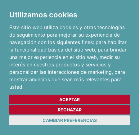
Utilizamos cookies
Este sitio web utiliza cookies y otras tecnologías
de seguimiento para mejorar su experiencia de
navegación con los siguientes fines:
para habilitar
la funcionalidad básica del sitio web
,
para brindar
una mejor experiencia en el sitio web
,
medir su
interés en nuestros productos y servicios y
personalizar las interacciones de marketing
,
para
mostrar anuncios que sean más relevantes para
usted
.
ACEPTAR
RECHAZAR
CAMBIAR PREFERENCIAS