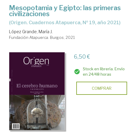
Mesopotamia y Egipto: las primeras
civilizaciones
(Origen. Cuadernos Atapuerca, Nº 19, año 2021)
López Grande, María J.
Fundación Atapuerca. Burgos, 2021
6,50 €
Stock en librería. Envío
en 24/48 horas
COMPRAR