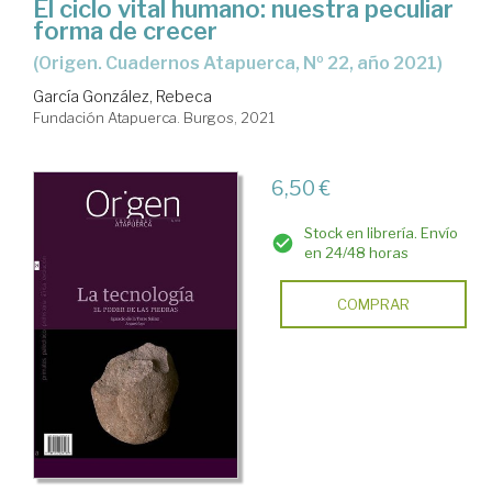
El ciclo vital humano: nuestra peculiar
forma de crecer
(Origen. Cuadernos Atapuerca, Nº 22, año 2021)
García González, Rebeca
Fundación Atapuerca. Burgos, 2021
6,50 €
Stock en librería. Envío
en 24/48 horas
COMPRAR