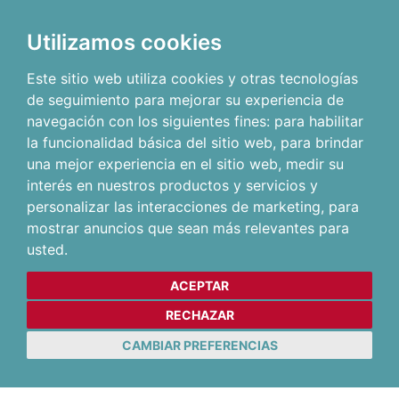
Utilizamos cookies
Este sitio web utiliza cookies y otras tecnologías
de seguimiento para mejorar su experiencia de
navegación con los siguientes fines:
para habilitar
la funcionalidad básica del sitio web
,
para brindar
una mejor experiencia en el sitio web
,
medir su
interés en nuestros productos y servicios y
personalizar las interacciones de marketing
,
para
mostrar anuncios que sean más relevantes para
usted
.
ACEPTAR
RECHAZAR
CAMBIAR PREFERENCIAS