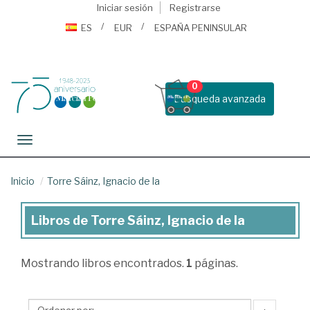
Iniciar sesión
Registrarse
ES
EUR
ESPAÑA PENINSULAR
0
Busqueda avanzada
Toggle navigation
Inicio
Torre Sáinz, Ignacio de la
Libros de Torre Sáinz, Ignacio de la
Libros
de
Mostrando
libros encontrados.
1
páginas.
Torre
Sáinz,