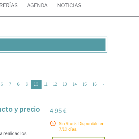
BRERÍAS
AGENDA
NOTICIAS
(current)
6
7
8
9
10
11
12
13
14
15
16
»
ucto y precio
4,95 €
Sin Stock. Disponible en
7/10 días.
a realidad los