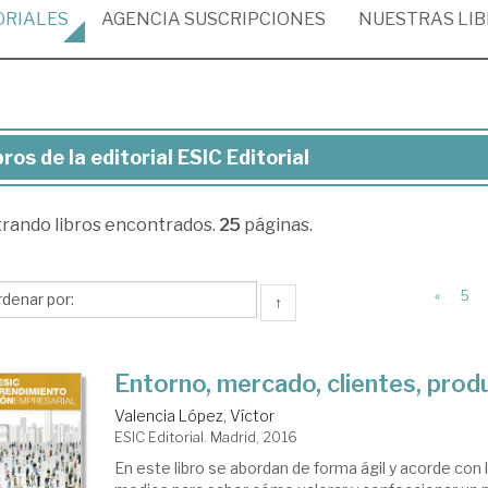
ORIALES
AGENCIA
SUSCRIPCIONES
NUESTRAS
LI
bros de la editorial ESIC Editorial
ros
trando
libros encontrados.
25
páginas.
torial
IC
«
5
↑
torial
Entorno, mercado, clientes, prod
Valencia López, Víctor
ESIC Editorial. Madrid, 2016
En este libro se abordan de forma ágil y acorde con l