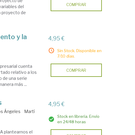
proyecto de
COMPRAR
variables del
n proyecto de
ento y la
4,95 €
Sin Stock. Disponible en
7/10 días.
presarial cuenta
COMPRAR
tado relativo a los
go de una serie
manera más ...
s
4,95 €
los Ángeles
Martí
Stock en librería. Envío
en 24/48 horas
. A plantearnos el