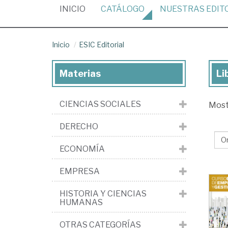
(CURRENT)
INICIO
CATÁLOGO
NUESTRAS
EDIT
Inicio
ESIC Editorial
Materias
Li
Lib
de
CIENCIAS SOCIALES
Mos
la
edi
DERECHO
ES
ECONOMÍA
Edi
EMPRESA
HISTORIA Y CIENCIAS
HUMANAS
OTRAS CATEGORÍAS