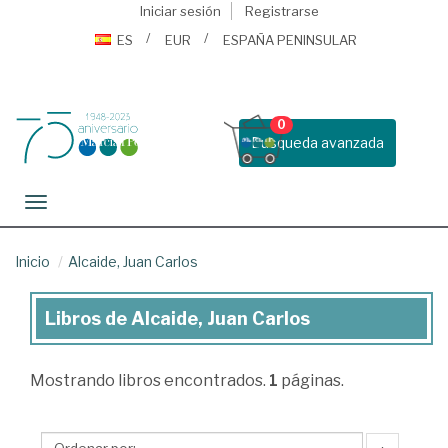
Iniciar sesión
Registrarse
ES
EUR
ESPAÑA PENINSULAR
0
Busqueda avanzada
Toggle navigation
Inicio
Alcaide, Juan Carlos
Libros de Alcaide, Juan Carlos
Libros
de
Mostrando
libros encontrados.
1
páginas.
Alcaide,
Juan