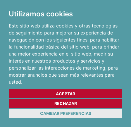
Utilizamos cookies
Este sitio web utiliza cookies y otras tecnologías
de seguimiento para mejorar su experiencia de
navegación con los siguientes fines:
para habilitar
la funcionalidad básica del sitio web
,
para brindar
una mejor experiencia en el sitio web
,
medir su
interés en nuestros productos y servicios y
personalizar las interacciones de marketing
,
para
mostrar anuncios que sean más relevantes para
usted
.
ACEPTAR
RECHAZAR
CAMBIAR PREFERENCIAS