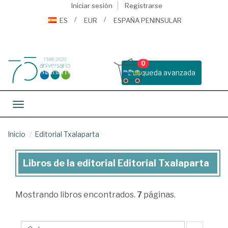
Iniciar sesión
Registrarse
ES
EUR
ESPAÑA PENINSULAR
0
Busqueda avanzada
Toggle navigation
Inicio
Editorial Txalaparta
Libros de la editorial Editorial Txalaparta
Libros
de
Mostrando
libros encontrados.
7
páginas.
la
editorial