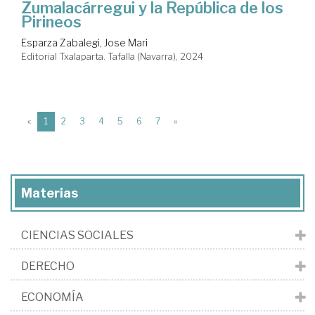
Zumalacárregui y la República de los
Pirineos
Esparza Zabalegi, Jose Mari
Editorial Txalaparta. Tafalla (Navarra), 2024
(current)
«
1
2
3
4
5
6
7
»
Materias
CIENCIAS SOCIALES
DERECHO
ECONOMÍA