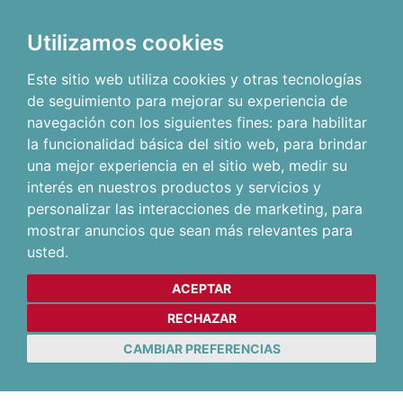
Utilizamos cookies
Este sitio web utiliza cookies y otras tecnologías
de seguimiento para mejorar su experiencia de
navegación con los siguientes fines:
para habilitar
la funcionalidad básica del sitio web
,
para brindar
una mejor experiencia en el sitio web
,
medir su
interés en nuestros productos y servicios y
personalizar las interacciones de marketing
,
para
mostrar anuncios que sean más relevantes para
usted
.
ACEPTAR
RECHAZAR
CAMBIAR PREFERENCIAS