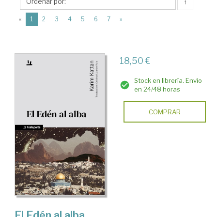
Editorial
↑
Txalaparta
(current)
«
1
2
3
4
5
6
7
»
18,50 €
Stock en librería. Envío
en 24/48 horas
COMPRAR
El Edén al alba