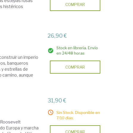
das estepas rusas
COMPRAR
s histéricos
26,90 €
Stock en librería. Envío
en 24/48 horas
construir un imperio
los, banqueros
COMPRAR
 y estrellas de
mo camino, aunque
31,90 €
Sin Stock. Disponible en
7/10 días.
. Roosevelt
ndo Europa y marcha
COMPRAR