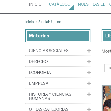
(CURRENT)
INICIO
CATÁLOGO
NUESTRAS
EDIT
Inicio
Sinclair, Upton
Materias
Li
Lib
de
CIENCIAS SOCIALES
Mos
Sin
Up
DERECHO
ECONOMÍA
EMPRESA
HISTORIA Y CIENCIAS
HUMANAS
OTRAS CATEGORÍAS