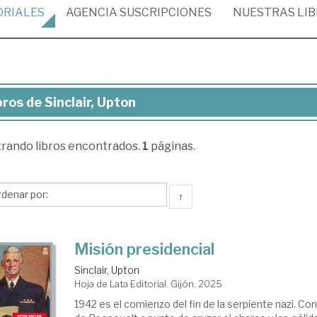
ORIALES
AGENCIA
SUSCRIPCIONES
NUESTRAS
LI
bros de Sinclair, Upton
ros
trando
libros encontrados.
1
páginas.
clair,
ton
↑
Misión presidencial
Sinclair, Upton
Hoja de Lata Editorial. Gijón, 2025
1942 es el comienzo del fin de la serpiente nazi. Co