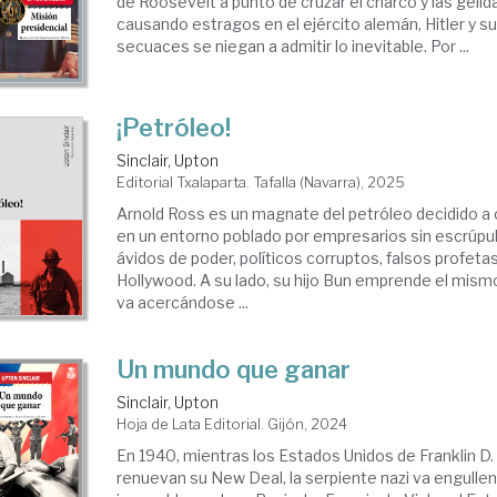
de Roosevelt a punto de cruzar el charco y las géli
causando estragos en el ejército alemán, Hitler y su
secuaces se niegan a admitir lo inevitable. Por ...
¡Petróleo!
Sinclair, Upton
Editorial Txalaparta. Tafalla (Navarra), 2025
Arnold Ross es un magnate del petróleo decidido a 
en un entorno poblado por empresarios sin escrúpu
ávidos de poder, políticos corruptos, falsos profetas
Hollywood. A su lado, su hijo Bun emprende el mis
va acercándose ...
Un mundo que ganar
Sinclair, Upton
Hoja de Lata Editorial. Gijón, 2024
En 1940, mientras los Estados Unidos de Franklin D
renuevan su New Deal, la serpiente nazi va engulle