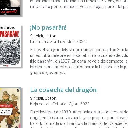
imparable rumbo a Rusia. La Francia de Vichy, el Esta
instaurado por el mariscal Pétain, deja a parte del país
¡No pasarán!
Sinclair, Upton
La Linterna Sorda. Madrid, 2024
El novelista y activista norteamericano Upton Sincla
un escritor célebre en todo el mundo cuando decidió 
¡No pasarán!, en 1937. En esta novela de combate,
internacionalmente, el autor narra la historia de la p
grupo de jóvenes ...
La cosecha del dragón
Sinclair, Upton
Hoja de Lata Editorial. Gijón, 2022
En el invierno de 1939, Alemania es una boa constri
engullendo Checoslovaquia y se prepara para invadi
ha sido tomada por Franco y la Francia de Daladier y 