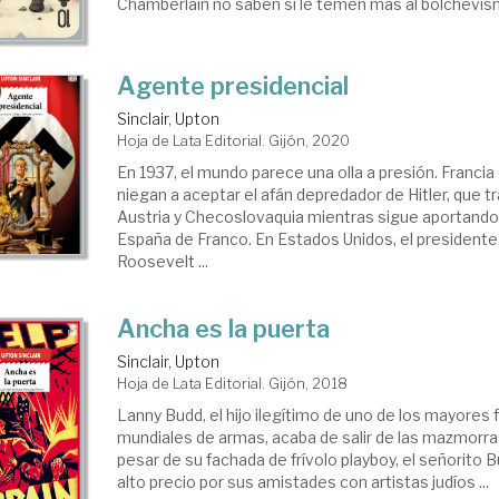
Chamberlain no saben si le temen más al bolchevism
Agente presidencial
Sinclair, Upton
Hoja de Lata Editorial. Gijón, 2020
En 1937, el mundo parece una olla a presión. Francia 
niegan a aceptar el afán depredador de Hitler, que 
Austria y Checoslovaquia mientras sigue aportando 
España de Franco. En Estados Unidos, el presidente 
Roosevelt ...
Ancha es la puerta
Sinclair, Upton
Hoja de Lata Editorial. Gijón, 2018
Lanny Budd, el hijo ilegítimo de uno de los mayores 
mundiales de armas, acaba de salir de las mazmorra
pesar de su fachada de frívolo playboy, el señorito
alto precio por sus amistades con artistas judíos ...