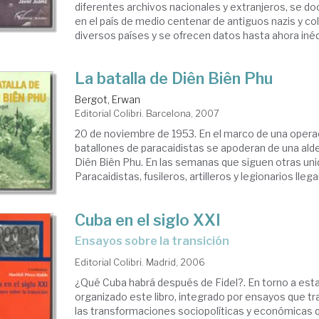
diferentes archivos nacionales y extranjeros, se d
en el país de medio centenar de antiguos nazis y co
diversos países y se ofrecen datos hasta ahora inédit
La batalla de Diên Biên Phu
Bergot, Erwan
Editorial Colibri. Barcelona, 2007
20 de noviembre de 1953. En el marco de una operac
batallones de paracaidistas se apoderan de una alde
Diên Biên Phu. En las semanas que siguen otras un
Paracaidistas, fusileros, artilleros y legionarios llegan
Cuba en el siglo XXI
ensayos sobre la transición
Editorial Colibri. Madrid, 2006
¿Qué Cuba habrá después de Fidel?. En torno a est
organizado este libro, integrado por ensayos que tr
las transformaciones sociopolíticas y económicas