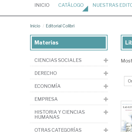
(CURRENT)
INICIO
CATÁLOGO
NUESTRAS
EDIT
Inicio
Editorial Colibri
Materias
Li
Lib
de
CIENCIAS SOCIALES
Mos
la
edi
DERECHO
Edi
ECONOMÍA
Col
EMPRESA
HISTORIA Y CIENCIAS
HUMANAS
OTRAS CATEGORÍAS