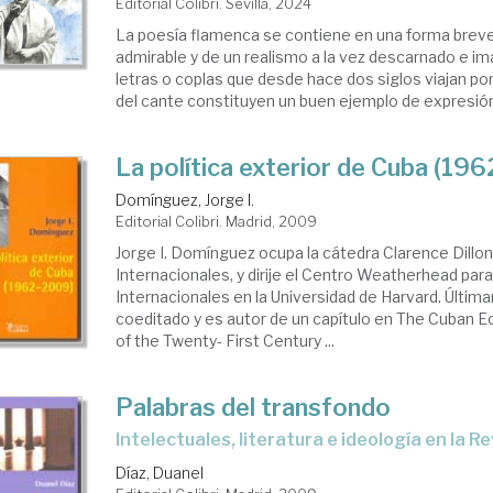
Editorial Colibri. Sevilla, 2024
La poesía flamenca se contiene en una forma breve, 
admirable y de un realismo a la vez descarnado e im
letras o coplas que desde hace dos siglos viajan por
del cante constituyen un buen ejemplo de expresión 
La política exterior de Cuba (19
Domínguez, Jorge I.
Editorial Colibri. Madrid, 2009
Jorge I. Domínguez ocupa la cátedra Clarence Dillo
Internacionales, y dirije el Centro Weatherhead par
Internacionales en la Universidad de Harvard. Últi
coeditado y es autor de un capítulo en The Cuban E
of the Twenty- First Century ...
Palabras del transfondo
intelectuales, literatura e ideología en la 
Díaz, Duanel