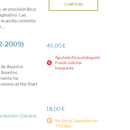
COMPRAR
de precisión lírica
aginativo. Las
 la ancha corriente
...
62-2009)
46,00 €
Agotado/Descatalogado.
Puede solicitar
n de Asuntos
búsqueda.
a Asuntos
mamente ha
conomy at the Start
18,00 €
Revolución Cubana
Sin Stock. Disponible en
7/10 días.