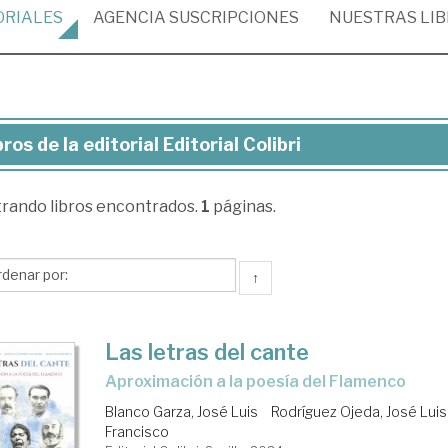
ORIALES
AGENCIA
SUSCRIPCIONES
NUESTRAS
LI
bros de la editorial Editorial Colibri
ros
trando
libros encontrados.
1
páginas.
torial
torial
↑
ibri
Las letras del cante
aproximación a la poesía del Flamenco
Blanco Garza, José Luis
Rodríguez Ojeda, José Luis
Francisco