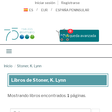
Iniciar sesión
Registrarse
ES
EUR
ESPAÑA PENINSULAR
0
Busqueda avanzada
Toggle navigation
Inicio
Stoner, K. Lynn
Libros de Stoner, K. Lynn
Libros
de
Mostrando
libros encontrados.
1
páginas.
Stoner,
K.