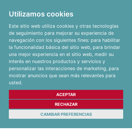
Utilizamos cookies
Este sitio web utiliza cookies y otras tecnologías
de seguimiento para mejorar su experiencia de
navegación con los siguientes fines:
para habilitar
la funcionalidad básica del sitio web
,
para brindar
una mejor experiencia en el sitio web
,
medir su
interés en nuestros productos y servicios y
personalizar las interacciones de marketing
,
para
mostrar anuncios que sean más relevantes para
usted
.
ACEPTAR
RECHAZAR
CAMBIAR PREFERENCIAS