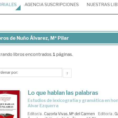
ORIALES
AGENCIA
SUSCRIPCIONES
NUESTRAS
LI
bros de Nuño Álvarez, Mª Pilar
ros
trando
libros encontrados.
1
páginas.
ño
arez,
↑
ar
Lo que hablan las palabras
estudios de lexicografía y gramática en honor de Manuel
Alvar Ezquerra
Editor/a .
Cazorla Vivas, Mª del Carmen
Editor/a .
G