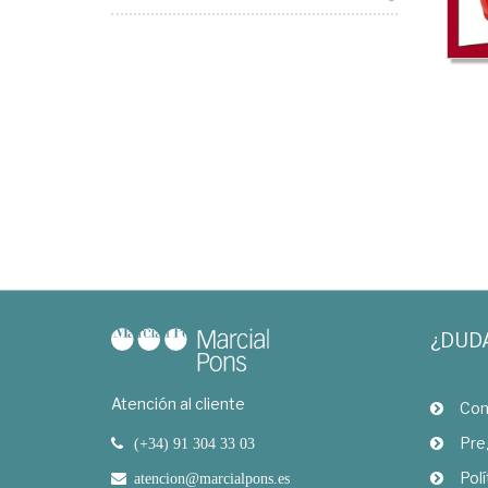
¿DUD
Atención al cliente
Com
Pre
(+34) 91 304 33 03
Polí
atencion@marcialpons.es