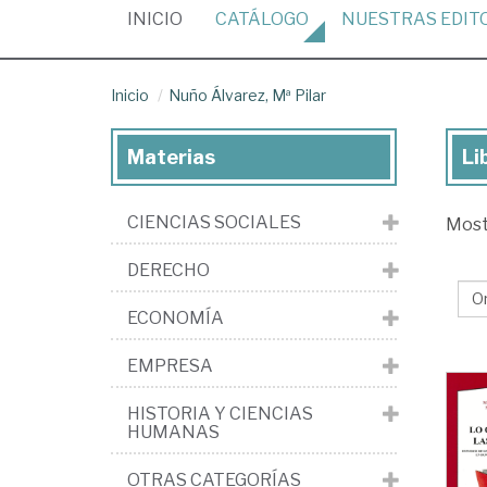
(CURRENT)
INICIO
CATÁLOGO
NUESTRAS
EDIT
Inicio
Nuño Álvarez, Mª Pilar
Materias
Li
Lib
de
CIENCIAS SOCIALES
Mos
Nu
Álv
DERECHO
Mª
ECONOMÍA
Pil
EMPRESA
HISTORIA Y CIENCIAS
HUMANAS
OTRAS CATEGORÍAS