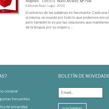
Ángeles
Editor/a .
Nuño Álvarez, Mª Pilar
Editorial Axac. Lugo, 2020
El universo de las palabras es fascinante. Cada una 
sí misma, un mundo por todo lo que podemos encontr
pero también lo es por las relaciones que mantiene
de la lengua, por su origen y ...
AS?
BOLETÍN DE NOVEDAD
o comprar
guntas frecuentes
tica de privacidad
SUSCRIBIRSE