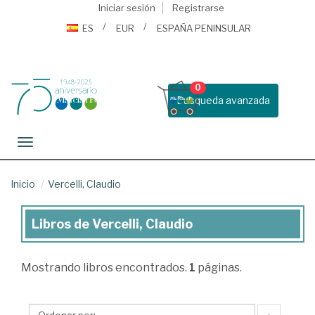
Iniciar sesión
Registrarse
ES
EUR
ESPAÑA PENINSULAR
0
Busqueda avanzada
Toggle navigation
Inicio
Vercelli, Claudio
Libros de Vercelli, Claudio
Libros
de
Mostrando
libros encontrados.
1
páginas.
Vercelli,
Claudio