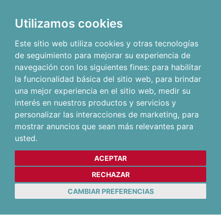
Utilizamos cookies
Este sitio web utiliza cookies y otras tecnologías
de seguimiento para mejorar su experiencia de
navegación con los siguientes fines:
para habilitar
la funcionalidad básica del sitio web
,
para brindar
una mejor experiencia en el sitio web
,
medir su
interés en nuestros productos y servicios y
personalizar las interacciones de marketing
,
para
mostrar anuncios que sean más relevantes para
usted
.
ACEPTAR
RECHAZAR
CAMBIAR PREFERENCIAS