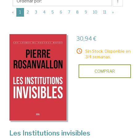
Éditions
↑
du
(current)
«
1
2
3
4
5
6
7
8
9
10
11
»
Seuil
30,94 €
Sin Stock. Disponible en
3/4 semanas.
COMPRAR
Les Institutions invisibles