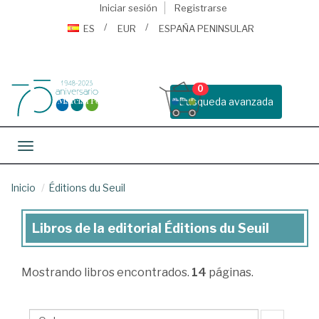
Iniciar sesión
Registrarse
ES
EUR
ESPAÑA PENINSULAR
0
Busqueda avanzada
Toggle navigation
Inicio
Éditions du Seuil
Libros de la editorial Éditions du Seuil
Libros
de
Mostrando
libros encontrados.
14
páginas.
la
editorial