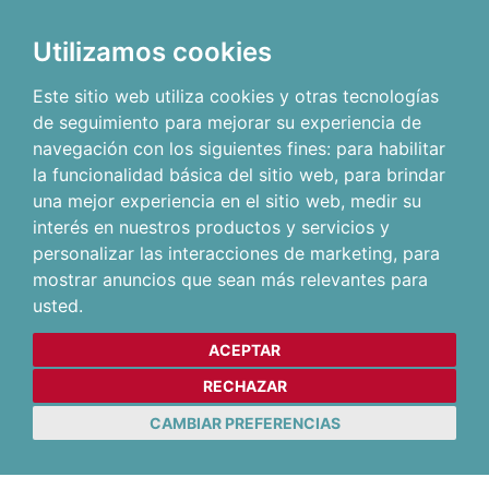
Utilizamos cookies
Este sitio web utiliza cookies y otras tecnologías
de seguimiento para mejorar su experiencia de
navegación con los siguientes fines:
para habilitar
la funcionalidad básica del sitio web
,
para brindar
una mejor experiencia en el sitio web
,
medir su
interés en nuestros productos y servicios y
personalizar las interacciones de marketing
,
para
mostrar anuncios que sean más relevantes para
usted
.
ACEPTAR
RECHAZAR
CAMBIAR PREFERENCIAS