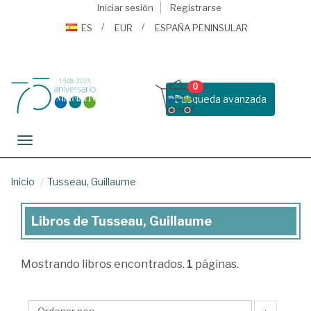
Iniciar sesión
Registrarse
ES
EUR
ESPAÑA PENINSULAR
0
Busqueda avanzada
Toggle navigation
Inicio
Tusseau, Guillaume
Libros de Tusseau, Guillaume
Libros
de
Mostrando
libros encontrados.
1
páginas.
Tusseau,
Guillaume