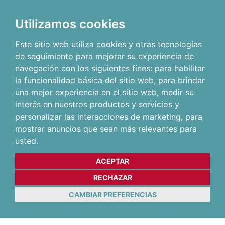
Utilizamos cookies
Este sitio web utiliza cookies y otras tecnologías
de seguimiento para mejorar su experiencia de
navegación con los siguientes fines:
para habilitar
la funcionalidad básica del sitio web
,
para brindar
una mejor experiencia en el sitio web
,
medir su
interés en nuestros productos y servicios y
personalizar las interacciones de marketing
,
para
mostrar anuncios que sean más relevantes para
usted
.
ACEPTAR
RECHAZAR
CAMBIAR PREFERENCIAS