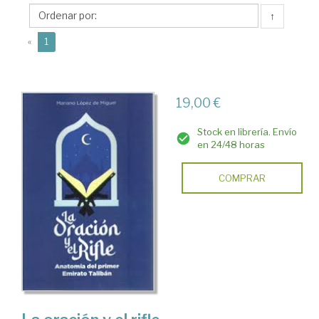
Ediciones
↑
La
(current)
Tormenta
«
1
19,00 €
Stock en librería. Envío
en 24/48 horas
COMPRAR