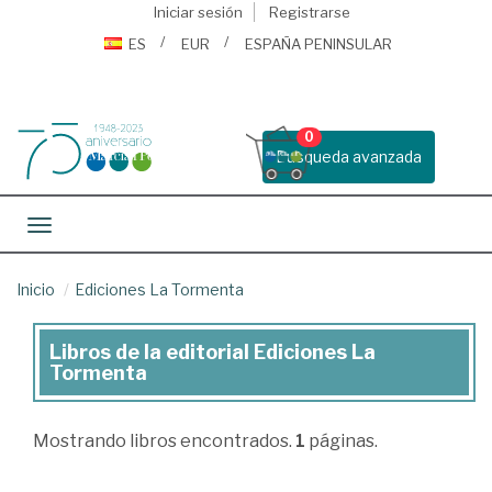
Iniciar sesión
Registrarse
ES
EUR
ESPAÑA PENINSULAR
0
Busqueda avanzada
Toggle navigation
Inicio
Ediciones La Tormenta
Libros de la editorial Ediciones La
Libros
Tormenta
de
la
Mostrando
libros encontrados.
1
páginas.
editorial