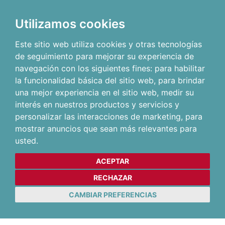
Utilizamos cookies
Este sitio web utiliza cookies y otras tecnologías
de seguimiento para mejorar su experiencia de
navegación con los siguientes fines:
para habilitar
la funcionalidad básica del sitio web
,
para brindar
una mejor experiencia en el sitio web
,
medir su
interés en nuestros productos y servicios y
personalizar las interacciones de marketing
,
para
mostrar anuncios que sean más relevantes para
usted
.
ACEPTAR
RECHAZAR
CAMBIAR PREFERENCIAS