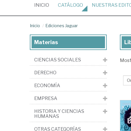
(CURRENT)
INICIO
CATÁLOGO
NUESTRAS
EDIT
Inicio
Ediciones Jaguar
Materias
Li
Lib
de
CIENCIAS SOCIALES
Mos
la
edi
DERECHO
Edi
ECONOMÍA
Ja
EMPRESA
HISTORIA Y CIENCIAS
HUMANAS
OTRAS CATEGORÍAS