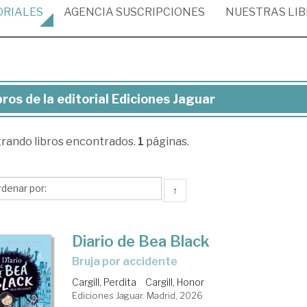
ORIALES
AGENCIA
SUSCRIPCIONES
NUESTRAS
LI
bros de la editorial Ediciones Jaguar
ros
trando
libros encontrados.
1
páginas.
torial
ciones
↑
guar
Diario de Bea Black
Bruja por accidente
Cargill, Perdita
Cargill, Honor
Ediciones Jaguar. Madrid, 2026