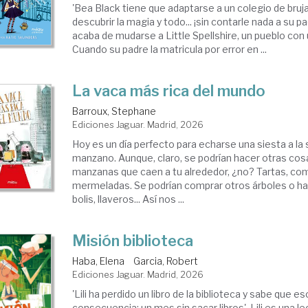
'Bea Black tiene que adaptarse a un colegio de bruj
descubrir la magia y todo... ¡sin contarle nada a su p
acaba de mudarse a Little Spellshire, un pueblo con
Cuando su padre la matricula por error en ...
La vaca más rica del mundo
Barroux, Stephane
Ediciones Jaguar. Madrid, 2026
Hoy es un día perfecto para echarse una siesta a la
manzano. Aunque, claro, se podrían hacer otras co
manzanas que caen a tu alrededor, ¿no? Tartas, co
mermeladas. Se podrían comprar otros árboles o h
bolis, llaveros... Así nos ...
Misión biblioteca
Haba, Elena
Garcia, Robert
Ediciones Jaguar. Madrid, 2026
'Lili ha perdido un libro de la biblioteca y sabe que e
consecuencia: un mes sin sacar libros'. Lili es una 