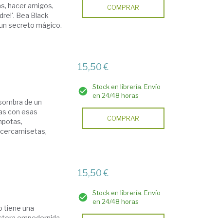
as, hacer amigos,
COMPRAR
adre!'. Bea Black
 un secreto mágico.
15,50 €
Stock en librería. Envío
en 24/48 horas
 sombra de un
sas con esas
COMPRAR
mpotas,
acercamisetas,
15,50 €
Stock en librería. Envío
en 24/48 horas
so tiene una
lectora empedernida.