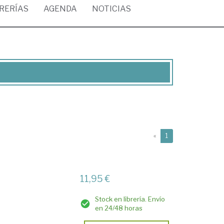
BRERÍAS
AGENDA
NOTICIAS
(current)
«
1
11,95 €
Stock en librería. Envío
en 24/48 horas