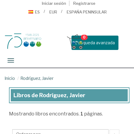
Iniciar sesión
Registrarse
ES
EUR
ESPAÑA PENINSULAR
0
Busqueda avanzada
Toggle navigation
Inicio
Rodríguez, Javier
Libros de Rodríguez, Javier
Libros
de
Mostrando
libros encontrados.
1
páginas.
Rodríguez,
Javier