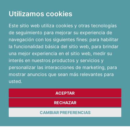
Utilizamos cookies
Este sitio web utiliza cookies y otras tecnologías
de seguimiento para mejorar su experiencia de
navegación con los siguientes fines:
para habilitar
la funcionalidad básica del sitio web
,
para brindar
una mejor experiencia en el sitio web
,
medir su
interés en nuestros productos y servicios y
personalizar las interacciones de marketing
,
para
mostrar anuncios que sean más relevantes para
usted
.
ACEPTAR
RECHAZAR
CAMBIAR PREFERENCIAS