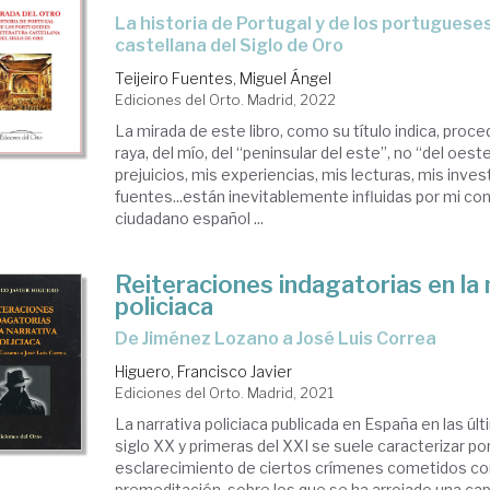
la historia de Portugal y de los portugueses en la literatura
castellana del Siglo de Oro
Teijeiro Fuentes, Miguel Ángel
Ediciones del Orto. Madrid, 2022
La mirada de este libro, como su título indica, proce
raya, del mío, del “peninsular del este”, no “del oes
prejuicios, mis experiencias, mis lecturas, mis inve
fuentes...están inevitablemente influidas por mi co
ciudadano español ...
Reiteraciones indagatorias en la 
policiaca
de Jiménez Lozano a José Luis Correa
Higuero, Francisco Javier
Ediciones del Orto. Madrid, 2021
La narrativa policiaca publicada en España en las úl
siglo XX y primeras del XXI se suele caracterizar por
esclarecimiento de ciertos crímenes cometidos con
premeditación, sobre los que se ha arrojado una cap