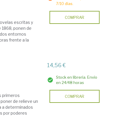
7/10 días.
COMPRAR
novelas escritas y
de 1868, ponen de
nados entornos
ras frente a la
14,56 €
Stock en librería. Envío
en 24/48 horas
os primeros
COMPRAR
 poner de relieve un
ta a determinados
os por poderes