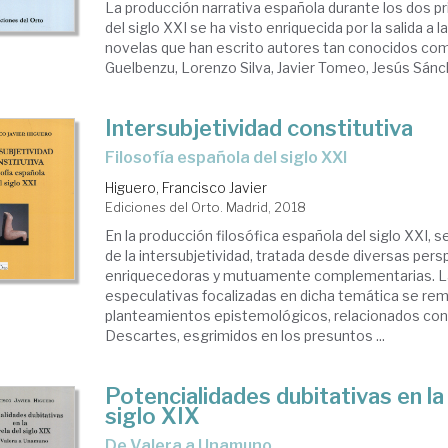
La producción narrativa española durante los dos 
del siglo XXI se ha visto enriquecida por la salida a la
novelas que han escrito autores tan conocidos com
Guelbenzu, Lorenzo Silva, Javier Tomeo, Jesús Sánche
Intersubjetividad constitutiva
Filosofía española del siglo XXI
Higuero, Francisco Javier
Ediciones del Orto. Madrid, 2018
En la producción filosófica española del siglo XXI, 
de la intersubjetividad, tratada desde diversas per
enriquecedoras y mutuamente complementarias. L
especulativas focalizadas en dicha temática se re
planteamientos epistemológicos, relacionados con
Descartes, esgrimidos en los presuntos ...
Potencialidades dubitativas en la
siglo XIX
de Valera a Unamuno