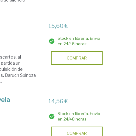
15,60 €
Stock en librería. Envío
en 24/48 horas
scartes, al
COMPRAR
partida un
quisición de
os. Baruch Spinoza
..
vela
14,56 €
Stock en librería. Envío
en 24/48 horas
COMPRAR