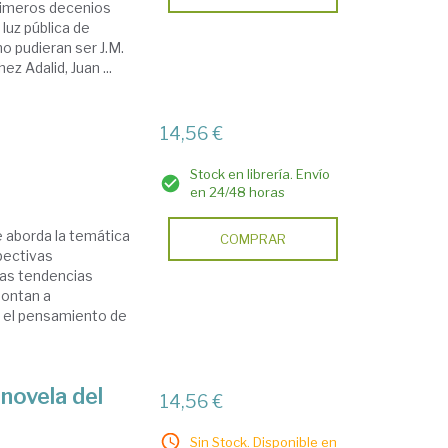
primeros decenios
 luz pública de
o pudieran ser J.M.
z Adalid, Juan ...
14,56 €
Stock en librería. Envío
en 24/48 horas
se aborda la temática
COMPRAR
spectivas
as tendencias
montan a
 el pensamiento de
 novela del
14,56 €
Sin Stock. Disponible en