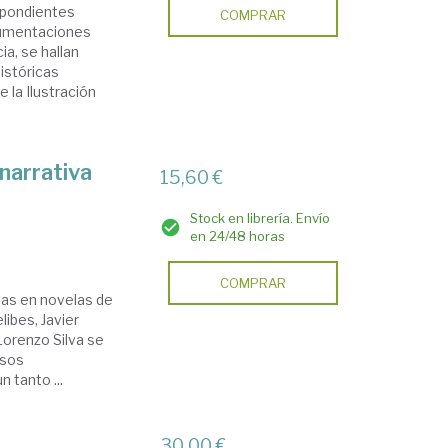
spondientes
COMPRAR
rgumentaciones
ia, se hallan
istóricas
 la Ilustración
narrativa
15,60 €
Stock en librería. Envío
en 24/48 horas
COMPRAR
adas en novelas de
ibes, Javier
Lorenzo Silva se
rsos
 tanto ...
30,00 €