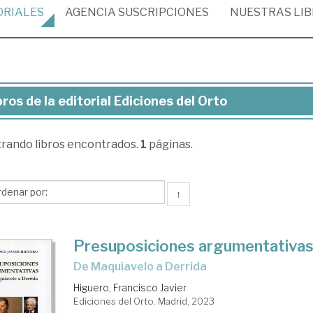
ORIALES
AGENCIA
SUSCRIPCIONES
NUESTRAS
LI
bros de la editorial Ediciones del Orto
ros
trando
libros encontrados.
1
páginas.
torial
ciones
↑
to
Presuposiciones argumentativa
de Maquiavelo a Derrida
Higuero, Francisco Javier
Ediciones del Orto. Madrid, 2023