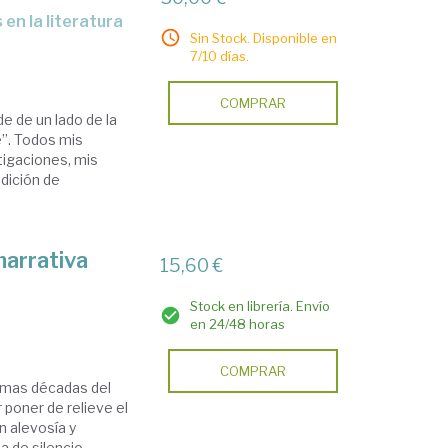
Sin Stock. Disponible en
7/10 días.
COMPRAR
de de un lado de la
te”. Todos mis
stigaciones, mis
ndición de
narrativa
15,60 €
Stock en librería. Envío
en 24/48 horas
COMPRAR
timas décadas del
 poner de relieve el
 alevosía y
a de silencio