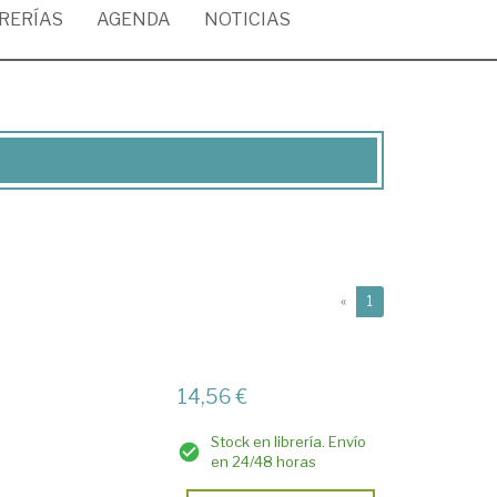
BRERÍAS
AGENDA
NOTICIAS
(current)
«
1
s
14,56 €
Stock en librería. Envío
en 24/48 horas