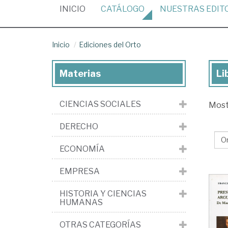
(CURRENT)
INICIO
CATÁLOGO
NUESTRAS
EDIT
Inicio
Ediciones del Orto
Materias
Li
Lib
de
CIENCIAS SOCIALES
Mos
la
edi
DERECHO
Edi
ECONOMÍA
del
Or
EMPRESA
HISTORIA Y CIENCIAS
HUMANAS
OTRAS CATEGORÍAS