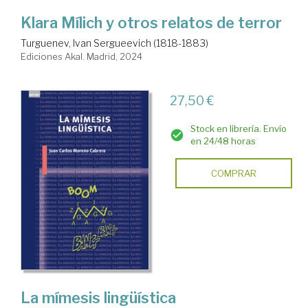
Klara Mílich y otros relatos de terror
Turguenev, Ivan Sergueevich (1818-1883)
Ediciones Akal. Madrid, 2024
27,50 €
Stock en librería. Envío
en 24/48 horas
COMPRAR
La mímesis lingüística