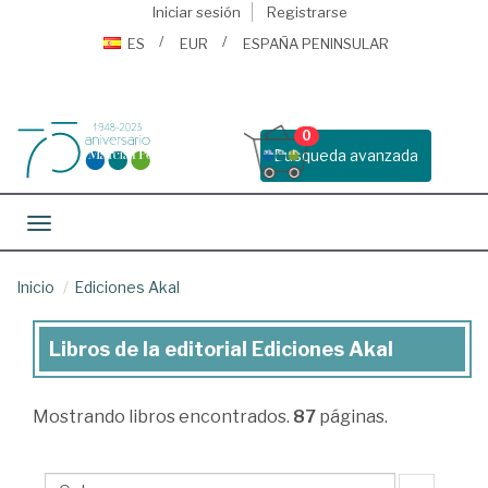
Iniciar sesión
Registrarse
ES
EUR
ESPAÑA PENINSULAR
0
Busqueda avanzada
Toggle navigation
Inicio
Ediciones Akal
Libros de la editorial Ediciones Akal
Libros
de
Mostrando
libros encontrados.
87
páginas.
la
editorial