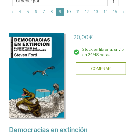
Ediciones
↑
Akal
(current)
«
4
5
6
7
8
9
10
11
12
13
14
15
»
20,00 €
Stock en librería. Envío
en 24/48 horas
COMPRAR
Democracias en extinción