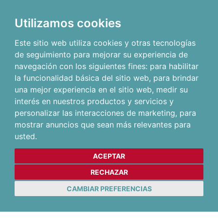
Utilizamos cookies
Este sitio web utiliza cookies y otras tecnologías
de seguimiento para mejorar su experiencia de
navegación con los siguientes fines:
para habilitar
la funcionalidad básica del sitio web
,
para brindar
una mejor experiencia en el sitio web
,
medir su
interés en nuestros productos y servicios y
personalizar las interacciones de marketing
,
para
mostrar anuncios que sean más relevantes para
usted
.
ACEPTAR
RECHAZAR
CAMBIAR PREFERENCIAS