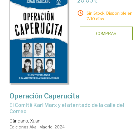
20,00 €
Sin Stock. Disponible en
7/10 días.
COMPRAR
Operación Caperucita
El Comité Karl Marx y el atentado de la calle del
Correo
Cándano, Xuan
Ediciones Akal. Madrid, 2024