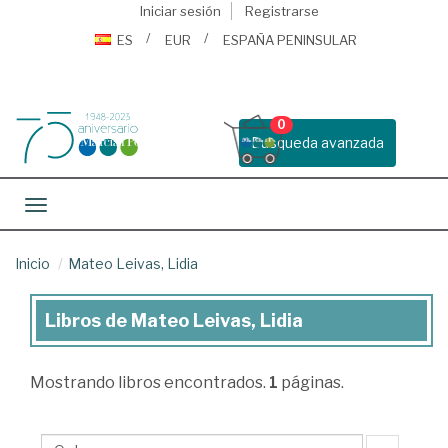
Iniciar sesión
Registrarse
ES
EUR
ESPAÑA PENINSULAR
0
Busqueda avanzada
Toggle navigation
Inicio
Mateo Leivas, Lidia
Libros de Mateo Leivas, Lidia
Libros
de
Mostrando
libros encontrados.
1
páginas.
Mateo
Leivas,