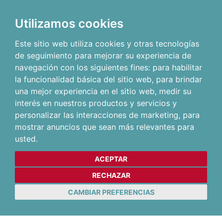
Utilizamos cookies
Este sitio web utiliza cookies y otras tecnologías
de seguimiento para mejorar su experiencia de
navegación con los siguientes fines:
para habilitar
la funcionalidad básica del sitio web
,
para brindar
una mejor experiencia en el sitio web
,
medir su
interés en nuestros productos y servicios y
personalizar las interacciones de marketing
,
para
mostrar anuncios que sean más relevantes para
usted
.
ACEPTAR
RECHAZAR
CAMBIAR PREFERENCIAS