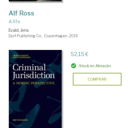
Alf Ross
a life
Evald, Jens
Djof Publishing Co.. Copenhagen, 2015
52,15 €
Stock en Almacén
COMPRAR