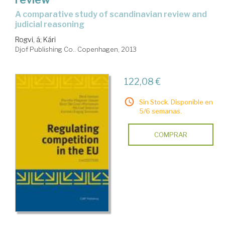
a comparative study of scandinavian review and
judicial reasoning
Rogvi, á; Kári
Djof Publishing Co.. Copenhagen, 2013
122,08 €
Sin Stock. Disponible en
5/6 semanas.
COMPRAR