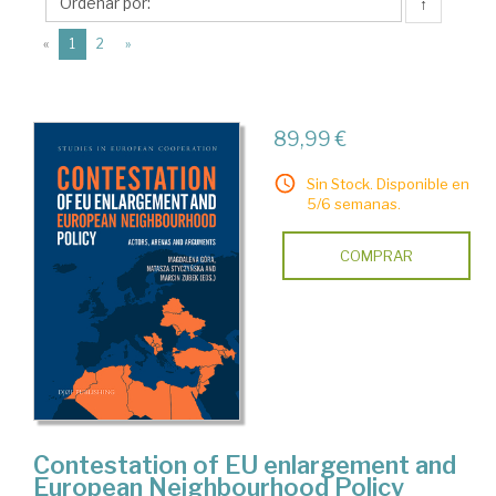
Djof
↑
Publishing
(current)
«
1
2
»
Co.
89,99 €
Sin Stock. Disponible en
5/6 semanas.
COMPRAR
Contestation of EU enlargement and
European Neighbourhood Policy