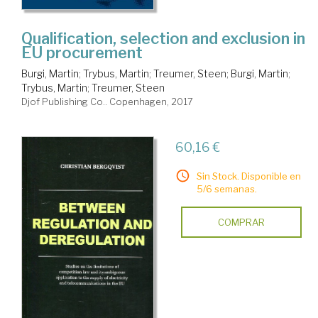
Qualification, selection and exclusion in
EU procurement
Burgi, Martin
;
Trybus, Martin
;
Treumer, Steen
;
Burgi, Martin
;
Trybus, Martin
;
Treumer, Steen
Djof Publishing Co.. Copenhagen, 2017
60,16 €
Sin Stock. Disponible en
5/6 semanas.
COMPRAR