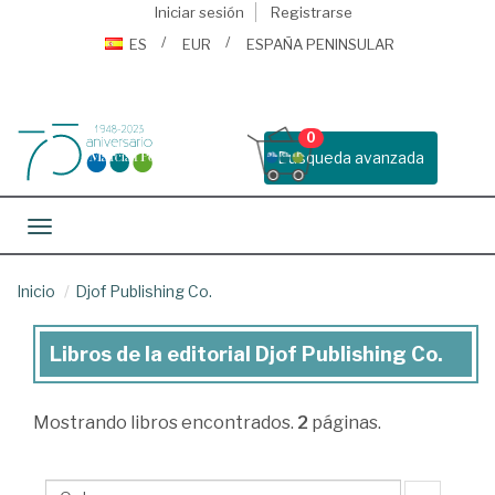
Iniciar sesión
Registrarse
ES
EUR
ESPAÑA PENINSULAR
0
Busqueda avanzada
Toggle navigation
Inicio
Djof Publishing Co.
Libros de la editorial Djof Publishing Co.
Libros
de
Mostrando
libros encontrados.
2
páginas.
la
editorial