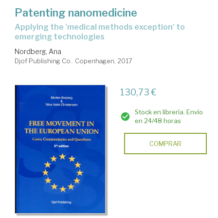
Patenting nanomedicine
applying the 'medical methods exception' to
emerging technologies
Nordberg, Ana
Djof Publishing Co.. Copenhagen, 2017
130,73 €
Stock en librería. Envío
en 24/48 horas
COMPRAR