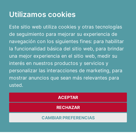
Utilizamos cookies
Este sitio web utiliza cookies y otras tecnologías
de seguimiento para mejorar su experiencia de
navegación con los siguientes fines:
para habilitar
la funcionalidad básica del sitio web
,
para brindar
una mejor experiencia en el sitio web
,
medir su
interés en nuestros productos y servicios y
personalizar las interacciones de marketing
,
para
mostrar anuncios que sean más relevantes para
usted
.
ACEPTAR
RECHAZAR
CAMBIAR PREFERENCIAS