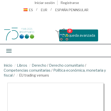
Iniciar sesión
Registrarse
ES
EUR
ESPAÑA PENINSULAR
0
Busqueda avanzada
Toggle navigation
Inicio
Libros
Derecho
/
Derecho comunitario
/
Competencias comunitarias
/
Política económica, monetaria y
fiscal
/
EU trading venues