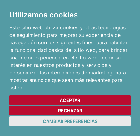
Utilizamos cookies
Este sitio web utiliza cookies y otras tecnologías
de seguimiento para mejorar su experiencia de
navegación con los siguientes fines:
para habilitar
la funcionalidad básica del sitio web
,
para brindar
una mejor experiencia en el sitio web
,
medir su
interés en nuestros productos y servicios y
personalizar las interacciones de marketing
,
para
mostrar anuncios que sean más relevantes para
usted
.
ACEPTAR
RECHAZAR
CAMBIAR PREFERENCIAS