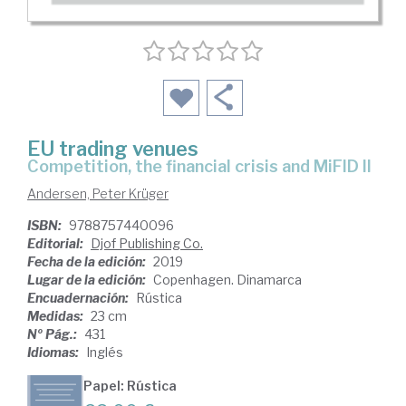
EU trading venues
competition, the financial crisis and MiFID II
Andersen, Peter Krüger
ISBN:
9788757440096
Editorial:
Djof Publishing Co.
Fecha de la edición:
2019
Lugar de la edición:
Copenhagen. Dinamarca
Encuadernación:
Rústica
Medidas:
23 cm
Nº Pág.:
431
Idiomas:
Inglés
Papel: Rústica