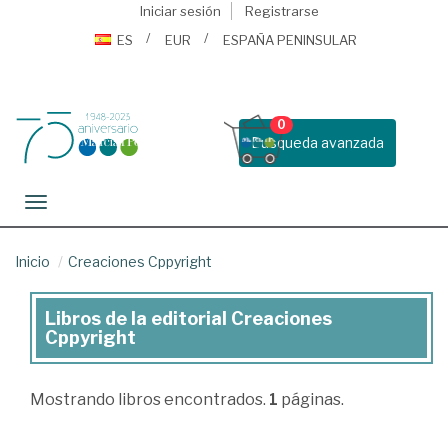
Iniciar sesión
Registrarse
ES
EUR
ESPAÑA PENINSULAR
0
Busqueda avanzada
Toggle navigation
Inicio
Creaciones Cppyright
Libros de la editorial Creaciones
Libros
Cppyright
de
la
Mostrando
libros encontrados.
1
páginas.
editorial