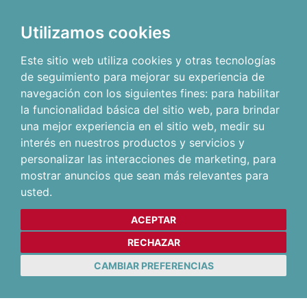
Utilizamos cookies
Este sitio web utiliza cookies y otras tecnologías
de seguimiento para mejorar su experiencia de
navegación con los siguientes fines:
para habilitar
la funcionalidad básica del sitio web
,
para brindar
una mejor experiencia en el sitio web
,
medir su
interés en nuestros productos y servicios y
personalizar las interacciones de marketing
,
para
mostrar anuncios que sean más relevantes para
usted
.
ACEPTAR
RECHAZAR
CAMBIAR PREFERENCIAS