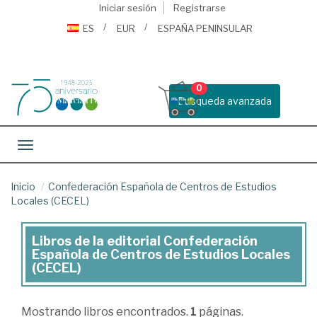
Iniciar sesión
Registrarse
ES
EUR
ESPAÑA PENINSULAR
0
Busqueda avanzada
Toggle navigation
Inicio
Confederación Española de Centros de Estudios
Locales (CECEL)
Libros de la editorial Confederación
Libros
Española de Centros de Estudios Locales
de
(CECEL)
la
editorial
Mostrando
libros encontrados.
1
páginas.