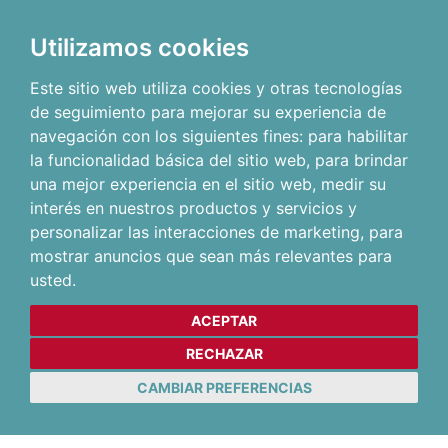
Utilizamos cookies
Este sitio web utiliza cookies y otras tecnologías
de seguimiento para mejorar su experiencia de
navegación con los siguientes fines:
para habilitar
la funcionalidad básica del sitio web
,
para brindar
una mejor experiencia en el sitio web
,
medir su
interés en nuestros productos y servicios y
personalizar las interacciones de marketing
,
para
mostrar anuncios que sean más relevantes para
usted
.
ACEPTAR
RECHAZAR
CAMBIAR PREFERENCIAS