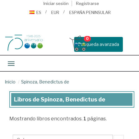
Iniciar sesión
Registrarse
ES
EUR
ESPAÑA PENINSULAR
0
Busqueda avanzada
Toggle navigation
Inicio
Spinoza, Benedictus de
Libros de Spinoza, Benedictus de
Libros
de
Mostrando
libros encontrados.
1
páginas.
Spinoza,
Benedictus