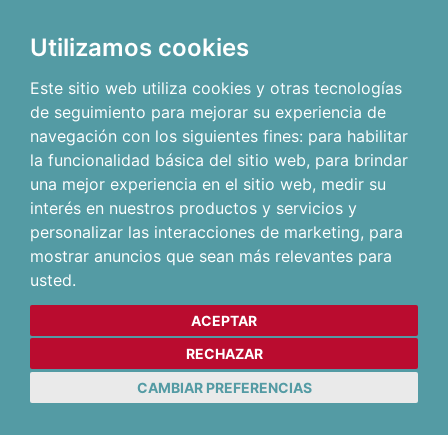
Utilizamos cookies
Este sitio web utiliza cookies y otras tecnologías
de seguimiento para mejorar su experiencia de
navegación con los siguientes fines:
para habilitar
la funcionalidad básica del sitio web
,
para brindar
una mejor experiencia en el sitio web
,
medir su
interés en nuestros productos y servicios y
personalizar las interacciones de marketing
,
para
mostrar anuncios que sean más relevantes para
usted
.
ACEPTAR
RECHAZAR
CAMBIAR PREFERENCIAS