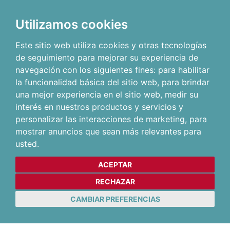
Utilizamos cookies
Este sitio web utiliza cookies y otras tecnologías
de seguimiento para mejorar su experiencia de
navegación con los siguientes fines:
para habilitar
la funcionalidad básica del sitio web
,
para brindar
una mejor experiencia en el sitio web
,
medir su
interés en nuestros productos y servicios y
personalizar las interacciones de marketing
,
para
mostrar anuncios que sean más relevantes para
usted
.
ACEPTAR
RECHAZAR
CAMBIAR PREFERENCIAS