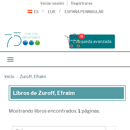
Iniciar sesión
Registrarse
ES
EUR
ESPAÑA PENINSULAR
0
Busqueda avanzada
Toggle navigation
Inicio
Zuroff, Efraim
Libros de Zuroff, Efraim
Libros
de
Mostrando
libros encontrados.
1
páginas.
Zuroff,
Efraim