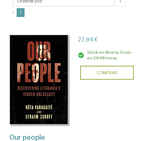
↑
(current)
«
1
27,84 €
Stock en librería. Envío
en 24/48 horas
COMPRAR
Our people