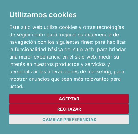
Utilizamos cookies
Este sitio web utiliza cookies y otras tecnologías
de seguimiento para mejorar su experiencia de
navegación con los siguientes fines:
para habilitar
la funcionalidad básica del sitio web
,
para brindar
una mejor experiencia en el sitio web
,
medir su
interés en nuestros productos y servicios y
personalizar las interacciones de marketing
,
para
mostrar anuncios que sean más relevantes para
usted
.
ACEPTAR
RECHAZAR
CAMBIAR PREFERENCIAS