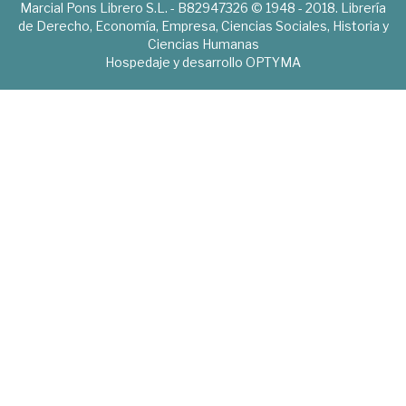
Marcial Pons Librero S.L. - B82947326 © 1948 - 2018. Librería
de Derecho, Economía, Empresa, Ciencias Sociales, Historia y
Ciencias Humanas
Hospedaje y desarrollo
OPTYMA