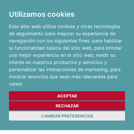
Utilizamos cookies
Este sitio web utiliza cookies y otras tecnologías
de seguimiento para mejorar su experiencia de
navegación con los siguientes fines:
para habilitar
la funcionalidad básica del sitio web
,
para brindar
una mejor experiencia en el sitio web
,
medir su
interés en nuestros productos y servicios y
personalizar las interacciones de marketing
,
para
mostrar anuncios que sean más relevantes para
usted
.
ACEPTAR
RECHAZAR
CAMBIAR PREFERENCIAS