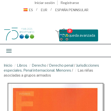
Iniciar sesión
Registrarse
ES
EUR
ESPAÑA PENINSULAR
0
Busqueda avanzada
Toggle navigation
Inicio
Libros
Derecho
/
Derecho penal
/
Jurisdicciones
especiales. Penal internacional. Menores
/
Las niñas
asociadas a grupos armados