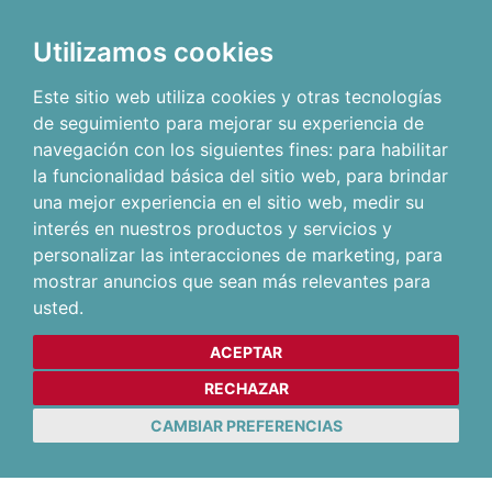
Utilizamos cookies
Este sitio web utiliza cookies y otras tecnologías
de seguimiento para mejorar su experiencia de
navegación con los siguientes fines:
para habilitar
la funcionalidad básica del sitio web
,
para brindar
una mejor experiencia en el sitio web
,
medir su
interés en nuestros productos y servicios y
personalizar las interacciones de marketing
,
para
mostrar anuncios que sean más relevantes para
usted
.
ACEPTAR
RECHAZAR
CAMBIAR PREFERENCIAS