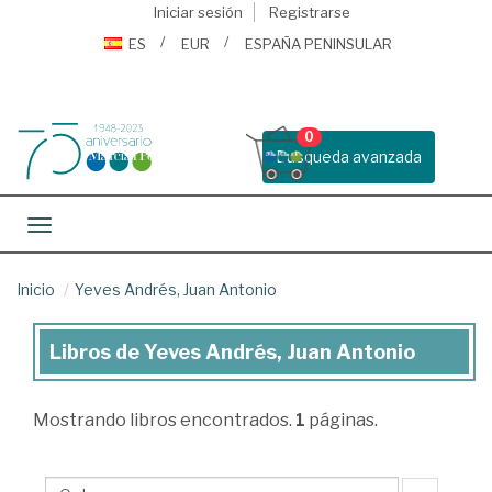
Iniciar sesión
Registrarse
ES
EUR
ESPAÑA PENINSULAR
0
Busqueda avanzada
Toggle navigation
Inicio
Yeves Andrés, Juan Antonio
Libros de Yeves Andrés, Juan Antonio
Libros
de
Mostrando
libros encontrados.
1
páginas.
Yeves
Andrés,