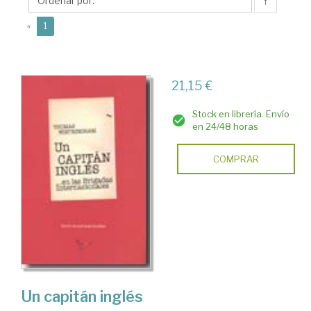
↑
(current)
«
1
21,15 €
Stock en librería. Envío
en 24/48 horas
COMPRAR
Un capitán inglés