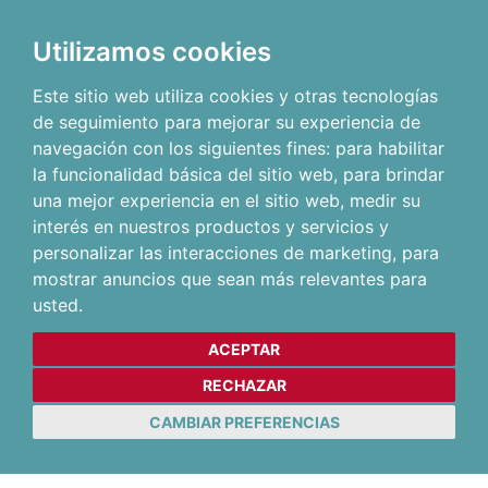
Utilizamos cookies
Este sitio web utiliza cookies y otras tecnologías
de seguimiento para mejorar su experiencia de
navegación con los siguientes fines:
para habilitar
la funcionalidad básica del sitio web
,
para brindar
una mejor experiencia en el sitio web
,
medir su
interés en nuestros productos y servicios y
personalizar las interacciones de marketing
,
para
mostrar anuncios que sean más relevantes para
usted
.
ACEPTAR
RECHAZAR
CAMBIAR PREFERENCIAS