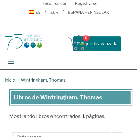
Iniciar sesión
Registrarse
ES
EUR
ESPAÑA PENINSULAR
0
Busqueda avanzada
Toggle navigation
Inicio
Wintringham, Thomas
Libros de Wintringham, Thomas
Libros
de
Mostrando
libros encontrados.
1
páginas.
Wintringham,
Thomas