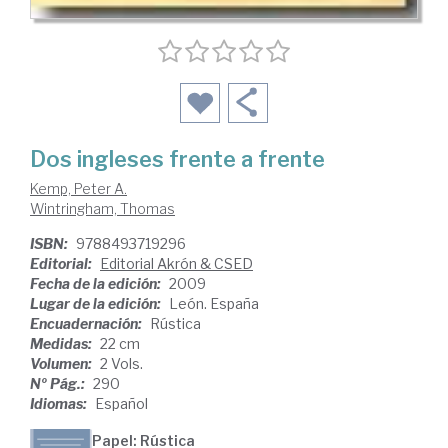
Dos ingleses frente a frente
Kemp, Peter A.
Wintringham, Thomas
ISBN:
9788493719296
Editorial:
Editorial Akrón & CSED
Fecha de la edición:
2009
Lugar de la edición:
León. España
Encuadernación:
Rústica
Medidas:
22 cm
Volumen:
2 Vols.
Nº Pág.:
290
Idiomas:
Español
Papel: Rústica