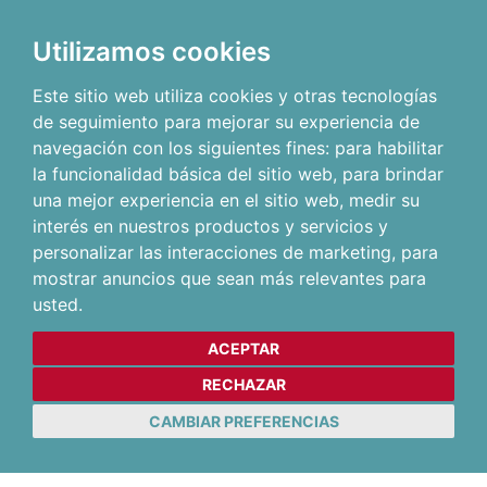
Utilizamos cookies
Este sitio web utiliza cookies y otras tecnologías
de seguimiento para mejorar su experiencia de
navegación con los siguientes fines:
para habilitar
la funcionalidad básica del sitio web
,
para brindar
una mejor experiencia en el sitio web
,
medir su
interés en nuestros productos y servicios y
personalizar las interacciones de marketing
,
para
mostrar anuncios que sean más relevantes para
usted
.
ACEPTAR
RECHAZAR
CAMBIAR PREFERENCIAS