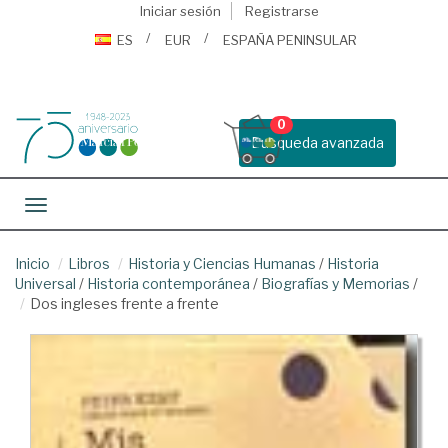
Iniciar sesión
Registrarse
ES
EUR
ESPAÑA PENINSULAR
0
Busqueda avanzada
Toggle navigation
Inicio
Libros
Historia y Ciencias Humanas
/
Historia
Universal
/
Historia contemporánea
/
Biografías y Memorias
/
Dos ingleses frente a frente