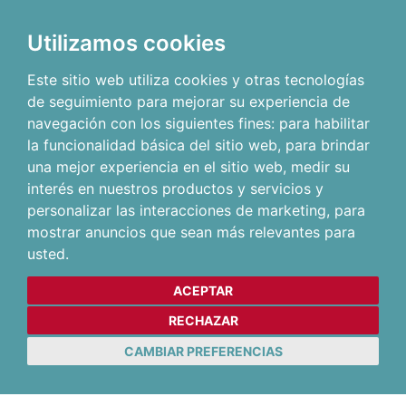
Utilizamos cookies
Este sitio web utiliza cookies y otras tecnologías
de seguimiento para mejorar su experiencia de
navegación con los siguientes fines:
para habilitar
la funcionalidad básica del sitio web
,
para brindar
una mejor experiencia en el sitio web
,
medir su
interés en nuestros productos y servicios y
personalizar las interacciones de marketing
,
para
mostrar anuncios que sean más relevantes para
usted
.
ACEPTAR
RECHAZAR
CAMBIAR PREFERENCIAS