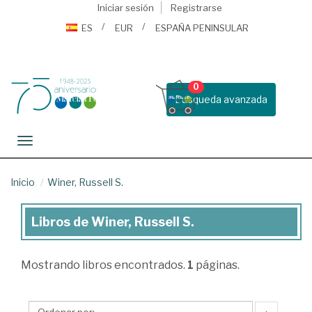
Iniciar sesión
Registrarse
ES
EUR
ESPAÑA PENINSULAR
0
Busqueda avanzada
Toggle navigation
Inicio
Winer, Russell S.
Libros de Winer, Russell S.
Libros
de
Mostrando
libros encontrados.
1
páginas.
Winer,
Russell