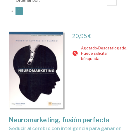
S.
↑
(current)
«
1
20,95 €
Agotado/Descatalogado.
Puede solicitar
búsqueda.
Neuromarketing, fusión perfecta
seducir al cerebro con inteligencia para ganar en