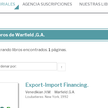
ORIALES
AGENCIA
SUSCRIPCIONES
NUESTRAS
LI
bros de Warfield ,G.A.
ros
trando
libros encontrados.
1
páginas.
field
A.
↑
Export-Import Financing.
Venedikian ,H.M.
Warfield ,G.A.
Loubatieres. New York, 1992