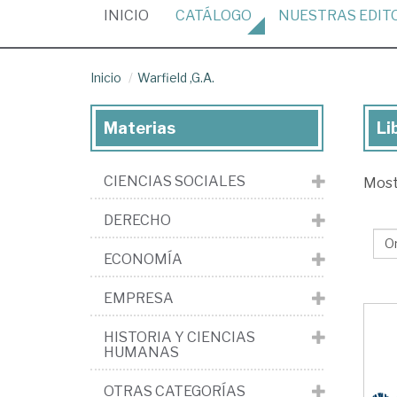
(CURRENT)
INICIO
CATÁLOGO
NUESTRAS
EDIT
Inicio
Warfield ,G.A.
Materias
Li
Lib
de
CIENCIAS SOCIALES
Mos
War
,G.
DERECHO
ECONOMÍA
EMPRESA
HISTORIA Y CIENCIAS
HUMANAS
OTRAS CATEGORÍAS