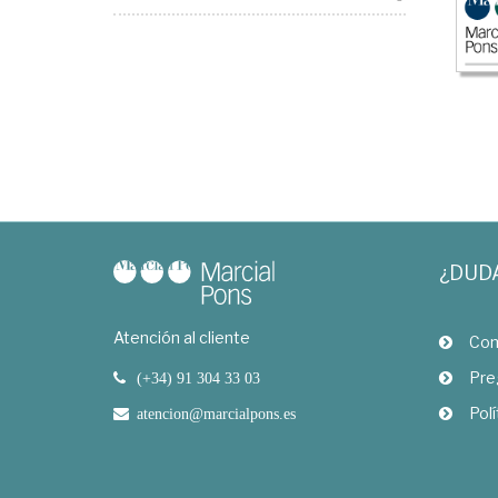
¿DUD
Atención al cliente
Com
Pre
(+34) 91 304 33 03
Polí
atencion@marcialpons.es