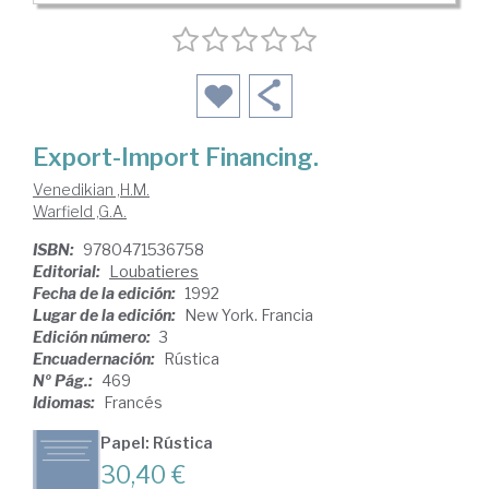
Export-Import Financing.
Venedikian ,H.M.
Warfield ,G.A.
ISBN:
9780471536758
Editorial:
Loubatieres
Fecha de la edición:
1992
Lugar de la edición:
New York. Francia
Edición número:
3
Encuadernación:
Rústica
Nº Pág.:
469
Idiomas:
Francés
Papel: Rústica
30,40 €