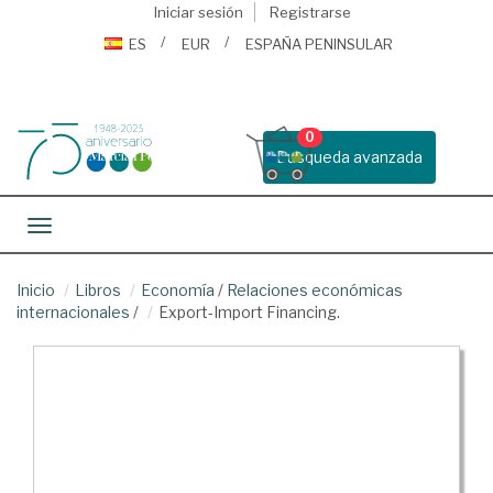
Iniciar sesión
Registrarse
ES
EUR
ESPAÑA PENINSULAR
0
Busqueda avanzada
Toggle navigation
Inicio
Libros
Economía
/
Relaciones económicas
internacionales
/
Export-Import Financing.