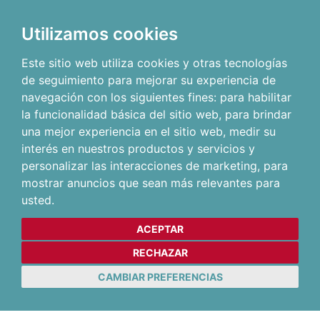
Utilizamos cookies
Este sitio web utiliza cookies y otras tecnologías
de seguimiento para mejorar su experiencia de
navegación con los siguientes fines:
para habilitar
la funcionalidad básica del sitio web
,
para brindar
una mejor experiencia en el sitio web
,
medir su
interés en nuestros productos y servicios y
personalizar las interacciones de marketing
,
para
mostrar anuncios que sean más relevantes para
usted
.
ACEPTAR
RECHAZAR
CAMBIAR PREFERENCIAS