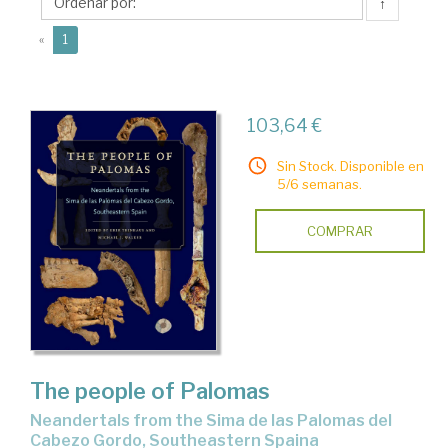
J.
↑
(current)
«
1
103,64 €
Sin Stock. Disponible en
5/6 semanas.
COMPRAR
The people of Palomas
Neandertals from the Sima de las Palomas del
Cabezo Gordo, Southeastern Spaina