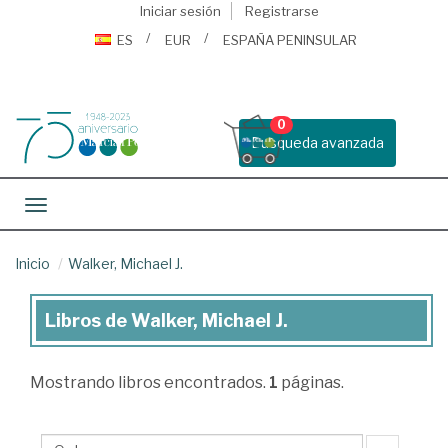
Iniciar sesión
Registrarse
ES
EUR
ESPAÑA PENINSULAR
0
Busqueda avanzada
Toggle navigation
Inicio
Walker, Michael J.
Libros de Walker, Michael J.
Libros
de
Mostrando
libros encontrados.
1
páginas.
Walker,
Michael