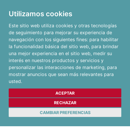
Utilizamos cookies
Este sitio web utiliza cookies y otras tecnologías
de seguimiento para mejorar su experiencia de
navegación con los siguientes fines:
para habilitar
la funcionalidad básica del sitio web
,
para brindar
una mejor experiencia en el sitio web
,
medir su
interés en nuestros productos y servicios y
personalizar las interacciones de marketing
,
para
mostrar anuncios que sean más relevantes para
usted
.
ACEPTAR
RECHAZAR
CAMBIAR PREFERENCIAS