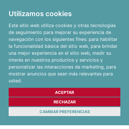
Utilizamos cookies
Este sitio web utiliza cookies y otras tecnologías
de seguimiento para mejorar su experiencia de
navegación con los siguientes fines:
para habilitar
la funcionalidad básica del sitio web
,
para brindar
una mejor experiencia en el sitio web
,
medir su
interés en nuestros productos y servicios y
personalizar las interacciones de marketing
,
para
mostrar anuncios que sean más relevantes para
usted
.
ACEPTAR
RECHAZAR
CAMBIAR PREFERENCIAS