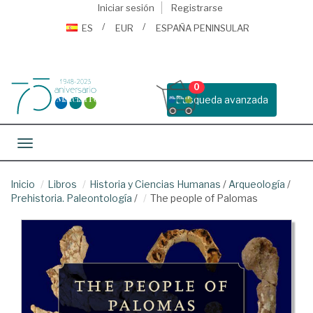
Iniciar sesión
Registrarse
ES
EUR
ESPAÑA PENINSULAR
0
Busqueda avanzada
Toggle navigation
Inicio
Libros
Historia y Ciencias Humanas
/
Arqueología
/
Prehistoria. Paleontología
/
The people of Palomas