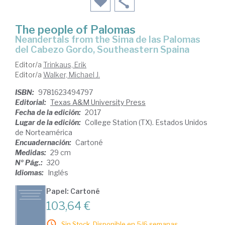
The people of Palomas
Neandertals from the Sima de las Palomas
del Cabezo Gordo, Southeastern Spaina
Editor/a
Trinkaus, Erik
Editor/a
Walker, Michael J.
ISBN:
9781623494797
Editorial:
Texas A&M University Press
Fecha de la edición:
2017
Lugar de la edición:
College Station (TX). Estados Unidos
de Norteamérica
Encuadernación:
Cartoné
Medidas:
29 cm
Nº Pág.:
320
Idiomas:
Inglés
Papel: Cartoné
103,64 €
Sin Stock. Disponible en 5/6 semanas.