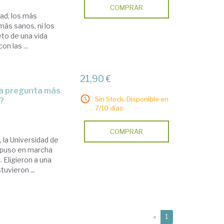
COMPRAR
dad, los más
más sanos, ni los
to de una vida
n las ...
21,90 €
Sin Stock. Disponible en
s?
7/10 días.
COMPRAR
la Universidad de
y puso en marcha
 Eligieron a una
uvieron ...
(current)
«
1