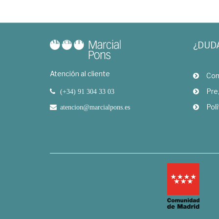
¿DUD
Atención al cliente
Com
Pre
(+34) 91 304 33 03
Polí
atencion@marcialpons.es