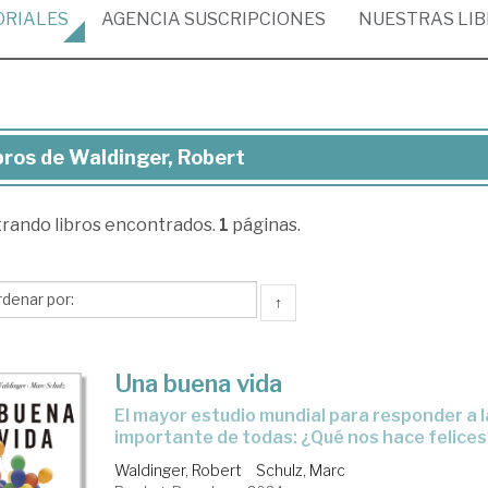
ORIALES
AGENCIA
SUSCRIPCIONES
NUESTRAS
LI
bros de Waldinger, Robert
ros
trando
libros encontrados.
1
páginas.
dinger,
bert
↑
Una buena vida
el mayor estudio mundial para responder a la pregunta más
importante de todas: ¿Qué nos hace felice
Waldinger, Robert
Schulz, Marc