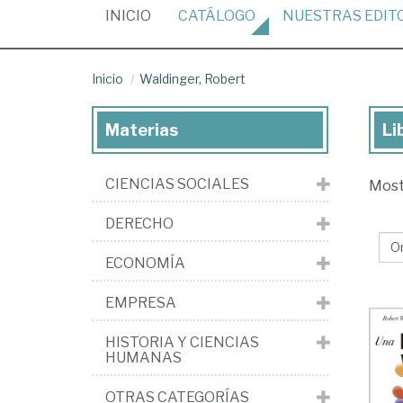
(CURRENT)
INICIO
CATÁLOGO
NUESTRAS
EDIT
Inicio
Waldinger, Robert
Materias
Li
Lib
de
CIENCIAS SOCIALES
Mos
Wal
Ro
DERECHO
ECONOMÍA
EMPRESA
HISTORIA Y CIENCIAS
HUMANAS
OTRAS CATEGORÍAS