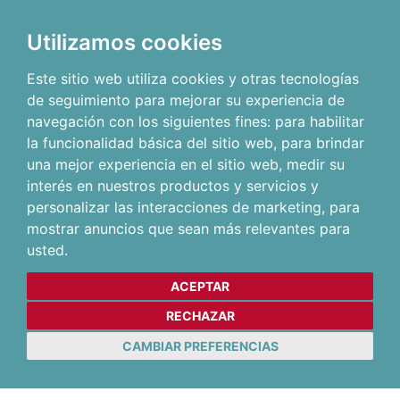
Utilizamos cookies
Este sitio web utiliza cookies y otras tecnologías
de seguimiento para mejorar su experiencia de
navegación con los siguientes fines:
para habilitar
la funcionalidad básica del sitio web
,
para brindar
una mejor experiencia en el sitio web
,
medir su
interés en nuestros productos y servicios y
personalizar las interacciones de marketing
,
para
mostrar anuncios que sean más relevantes para
usted
.
ACEPTAR
RECHAZAR
CAMBIAR PREFERENCIAS