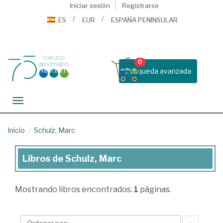
Iniciar sesión
Registrarse
ES
EUR
ESPAÑA PENINSULAR
0
Busqueda avanzada
Toggle navigation
Inicio
Schulz, Marc
Libros de Schulz, Marc
Libros
de
Mostrando
libros encontrados.
1
páginas.
Schulz,
Marc