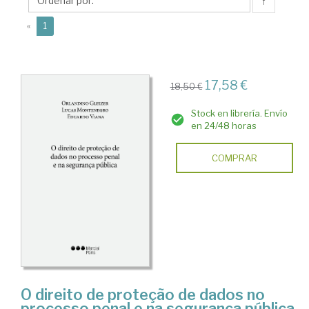
↑
(current)
«
1
17,58 €
18,50 €
Stock en librería. Envío
en 24/48 horas
COMPRAR
O direito de proteção de dados no
processo penal e na segurança pública