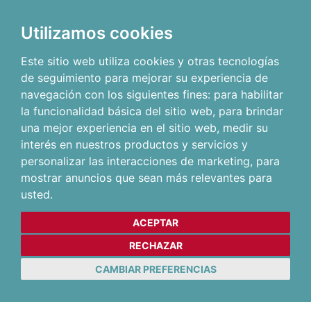
Utilizamos cookies
Este sitio web utiliza cookies y otras tecnologías
de seguimiento para mejorar su experiencia de
navegación con los siguientes fines:
para habilitar
la funcionalidad básica del sitio web
,
para brindar
una mejor experiencia en el sitio web
,
medir su
interés en nuestros productos y servicios y
personalizar las interacciones de marketing
,
para
mostrar anuncios que sean más relevantes para
usted
.
ACEPTAR
RECHAZAR
CAMBIAR PREFERENCIAS