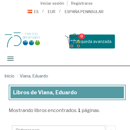
Iniciar sesión
Registrarse
ES
EUR
ESPAÑA PENINSULAR
0
Busqueda avanzada
Toggle navigation
Inicio
Viana, Eduardo
Libros de Viana, Eduardo
Libros
de
Mostrando
libros encontrados.
1
páginas.
Viana,
Eduardo