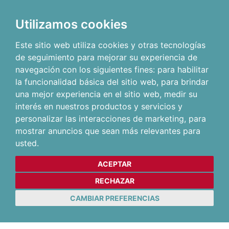
Utilizamos cookies
Este sitio web utiliza cookies y otras tecnologías
de seguimiento para mejorar su experiencia de
navegación con los siguientes fines:
para habilitar
la funcionalidad básica del sitio web
,
para brindar
una mejor experiencia en el sitio web
,
medir su
interés en nuestros productos y servicios y
personalizar las interacciones de marketing
,
para
mostrar anuncios que sean más relevantes para
usted
.
ACEPTAR
RECHAZAR
CAMBIAR PREFERENCIAS