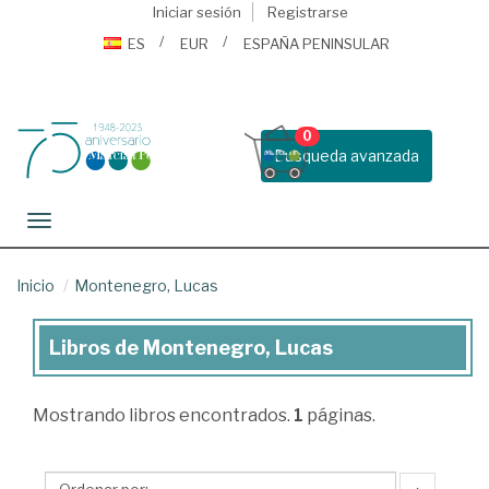
Iniciar sesión
Registrarse
ES
EUR
ESPAÑA PENINSULAR
0
Busqueda avanzada
Toggle navigation
Inicio
Montenegro, Lucas
Libros de Montenegro, Lucas
Libros
de
Mostrando
libros encontrados.
1
páginas.
Montenegro,
Lucas