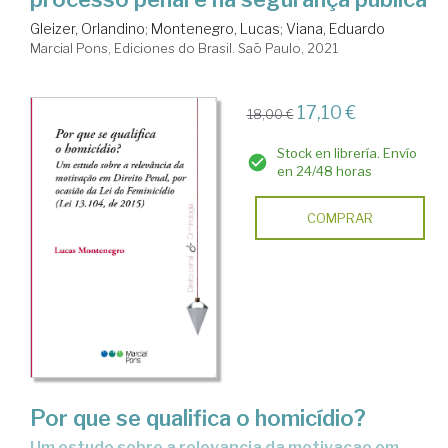
Gleizer, Orlandino
;
Montenegro, Lucas
;
Viana, Eduardo
Marcial Pons, Ediciones do Brasil. Saõ Paulo, 2021
17,10 €
18,00 €
Stock en librería. Envío
en 24/48 horas
COMPRAR
Por que se qualifica o homicídio?
Um estudo sobre a relevancia da motivaçao em