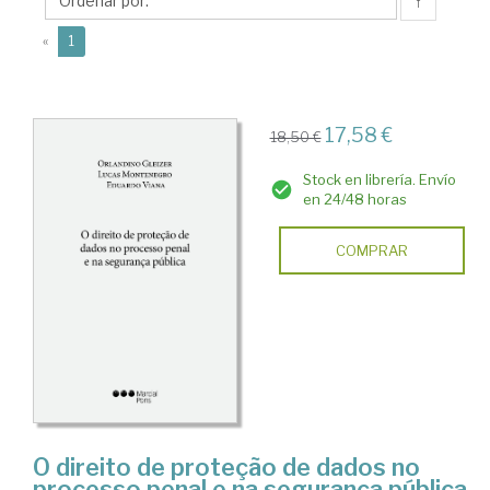
↑
(current)
«
1
17,58 €
18,50 €
Stock en librería. Envío
en 24/48 horas
COMPRAR
O direito de proteção de dados no
processo penal e na segurança pública