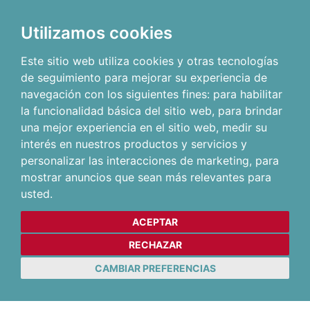
Utilizamos cookies
Este sitio web utiliza cookies y otras tecnologías
de seguimiento para mejorar su experiencia de
navegación con los siguientes fines:
para habilitar
la funcionalidad básica del sitio web
,
para brindar
una mejor experiencia en el sitio web
,
medir su
interés en nuestros productos y servicios y
personalizar las interacciones de marketing
,
para
mostrar anuncios que sean más relevantes para
usted
.
ACEPTAR
RECHAZAR
CAMBIAR PREFERENCIAS