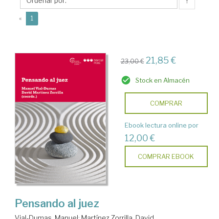
Manuel
↑
(current)
«
1
21,85 €
23,00 €
Stock en Almacén
COMPRAR
Ebook lectura online por
12,00 €
COMPRAR EBOOK
Pensando al juez
Vial-Dumas, Manuel
;
Martínez Zorrilla, David