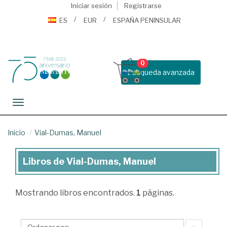
Iniciar sesión
Registrarse
ES
EUR
ESPAÑA PENINSULAR
0
Busqueda avanzada
Toggle navigation
Inicio
Vial-Dumas, Manuel
Libros de Vial-Dumas, Manuel
Libros
de
Mostrando
libros encontrados.
1
páginas.
Vial-
Dumas,