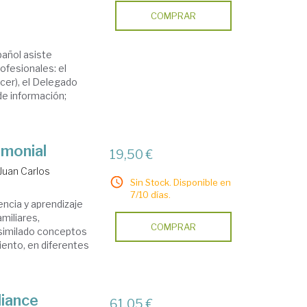
COMPRAR
pañol asiste
ofesionales: el
cer), el Delegado
de información;
imonial
19,50 €
Juan Carlos
Sin Stock. Disponible en
7/10 días.
encia y aprendizaje
miliares,
COMPRAR
asimilado conceptos
iento, en diferentes
liance
61,05 €