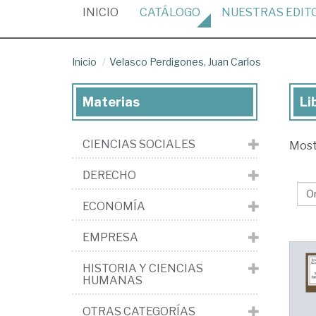
(CURRENT)
INICIO
CATÁLOGO
NUESTRAS
EDIT
Inicio
Velasco Perdigones, Juan Carlos
Materias
Li
Lib
de
CIENCIAS SOCIALES
Mos
Ve
Per
DERECHO
Ju
ECONOMÍA
Car
EMPRESA
HISTORIA Y CIENCIAS
HUMANAS
OTRAS CATEGORÍAS