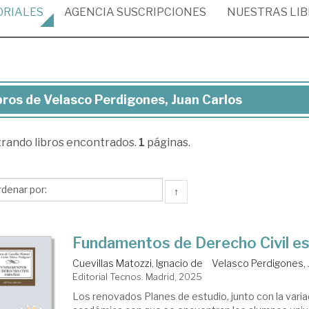
ORIALES
AGENCIA
SUSCRIPCIONES
NUESTRAS
LI
bros de Velasco Perdigones, Juan Carlos
ros
trando
libros encontrados.
1
páginas.
lasco
digones,
an
↑
los
Fundamentos de Derecho Civil e
Cuevillas Matozzi, Ignacio de
Velasco Perdigones, 
Editorial Tecnos. Madrid, 2025
Los renovados Planes de estudio, junto con la varia