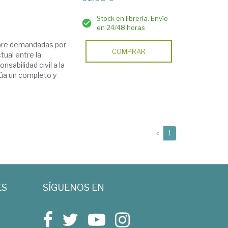
Stock en librería. Envío
en 24/48 horas
mpre demandadas por
COMPRAR
tual entre la
nsabilidad civil a la
túa un completo y
(current)
«
1
ES
SÍGUENOS EN