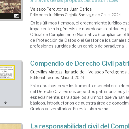
a través de las propuestas de soft Law
Velasco Perdigones, Juan Carlos
Ediciones Jurídicas Olejnik. Santiago de Chile, 2024
En los últimos tiempos, el ordenamiento jurídico es
impaciente a la génesis de novedosas realidades pr
Oficial de Cumplimiento Normativo (compliance offi
de Protección de Datos o el Gestor de los canales 
profesiones surgidas de un cambio de paradigma ...
Compendio de Derecho Civil patr
Cuevillas Matozzi, Ignacio de
Velasco Perdigones, 
Editorial Tecnos. Madrid, 2024
Esta obra busca ser instrumento esencial en la doc
del Derecho Civil en sus aspectos patrimoniales y fa
especialmente, para aquellos alumnos que ya han 
básicos, introductorios de nuestra área de conocim
Grados universitarios. En esta obra se ha ...
La responsabilidad civil del Comp