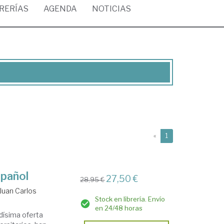
BRERÍAS
AGENDA
NOTICIAS
(current)
«
1
spañol
27,50 €
28,95 €
Juan Carlos
Stock en librería. Envío
en 24/48 horas
dísima oferta