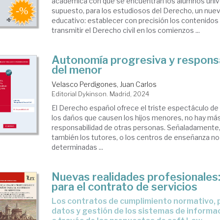
académica con que se encuentran los alumnos unive
supuesto, para los estudiosos del Derecho, un nue
educativo: establecer con precisión los contenidos
transmitir el Derecho civil en los comienzos ...
Autonomía progresiva y responsab
del menor
Velasco Perdigones, Juan Carlos
Editorial Dykinson. Madrid, 2024
El Derecho español ofrece el triste espectáculo de 
los daños que causen los hijos menores, no hay más
responsabilidad de otras personas. Señaladamente,
también los tutores, o los centros de enseñanza no 
determinadas ...
Nuevas realidades profesionales:
para el contrato de servicios
Los contratos de cumplimiento normativo, protección de
datos y gestión de los sistemas de informa