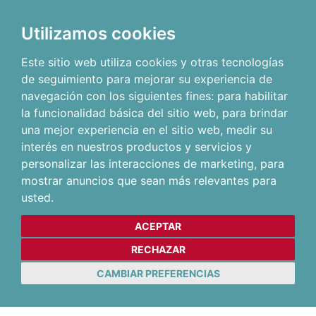
Utilizamos cookies
Este sitio web utiliza cookies y otras tecnologías
de seguimiento para mejorar su experiencia de
navegación con los siguientes fines:
para habilitar
la funcionalidad básica del sitio web
,
para brindar
una mejor experiencia en el sitio web
,
medir su
interés en nuestros productos y servicios y
personalizar las interacciones de marketing
,
para
mostrar anuncios que sean más relevantes para
usted
.
ACEPTAR
RECHAZAR
CAMBIAR PREFERENCIAS