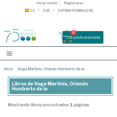
Iniciar sesión
Registrarse
ES
EUR
ESPAÑA PENINSULAR
0
Busqueda avanzada
Toggle navigation
Inicio
Vega Martinis, Orlando Humberto de la
Libros de Vega Martinis, Orlando
Libros
Humberto de la
de
Vega
Mostrando
libros encontrados.
1
páginas.
Martinis,