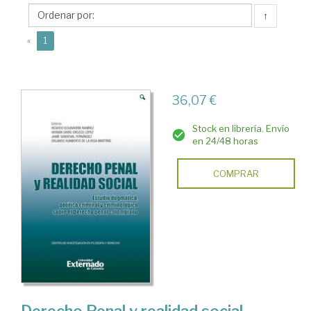
Orlando
↑
Humberto
(current)
de
«
1
la
36,07 €
Stock en librería. Envío
en 24/48 horas
COMPRAR