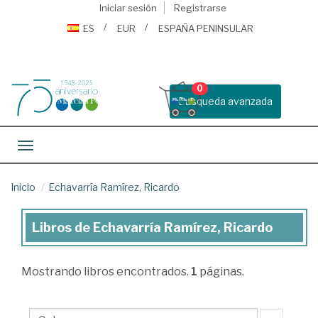
Iniciar sesión
Registrarse
ES
EUR
ESPAÑA PENINSULAR
0
Busqueda avanzada
Toggle navigation
Inicio
Echavarría Ramírez, Ricardo
Libros de Echavarría Ramírez, Ricardo
Libros
de
Mostrando
libros encontrados.
1
páginas.
Echavarría
Ramírez,