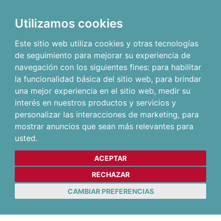
Utilizamos cookies
Este sitio web utiliza cookies y otras tecnologías
de seguimiento para mejorar su experiencia de
navegación con los siguientes fines:
para habilitar
la funcionalidad básica del sitio web
,
para brindar
una mejor experiencia en el sitio web
,
medir su
interés en nuestros productos y servicios y
personalizar las interacciones de marketing
,
para
mostrar anuncios que sean más relevantes para
usted
.
ACEPTAR
RECHAZAR
CAMBIAR PREFERENCIAS