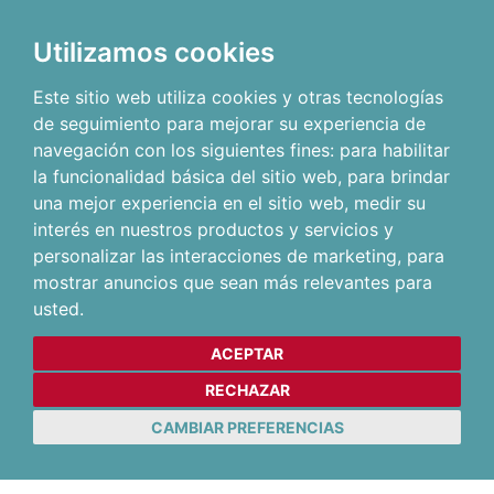
Utilizamos cookies
Este sitio web utiliza cookies y otras tecnologías
de seguimiento para mejorar su experiencia de
navegación con los siguientes fines:
para habilitar
la funcionalidad básica del sitio web
,
para brindar
una mejor experiencia en el sitio web
,
medir su
interés en nuestros productos y servicios y
personalizar las interacciones de marketing
,
para
mostrar anuncios que sean más relevantes para
usted
.
ACEPTAR
RECHAZAR
CAMBIAR PREFERENCIAS