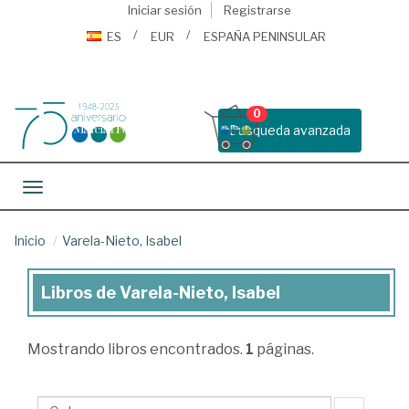
Iniciar sesión
Registrarse
ES
EUR
ESPAÑA PENINSULAR
0
Busqueda avanzada
Toggle navigation
Inicio
Varela-Nieto, Isabel
Libros de Varela-Nieto, Isabel
Libros
de
Mostrando
libros encontrados.
1
páginas.
Varela-
Nieto,