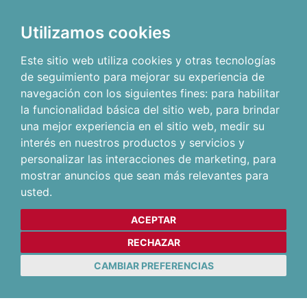
Utilizamos cookies
Este sitio web utiliza cookies y otras tecnologías
de seguimiento para mejorar su experiencia de
navegación con los siguientes fines:
para habilitar
la funcionalidad básica del sitio web
,
para brindar
una mejor experiencia en el sitio web
,
medir su
interés en nuestros productos y servicios y
personalizar las interacciones de marketing
,
para
mostrar anuncios que sean más relevantes para
usted
.
ACEPTAR
RECHAZAR
CAMBIAR PREFERENCIAS