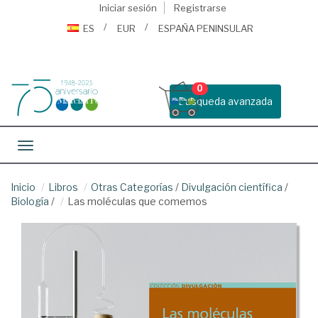
Iniciar sesión
Registrarse
ES
EUR
ESPAÑA PENINSULAR
0
Busqueda avanzada
Toggle navigation
Inicio
Libros
Otras Categorías
/
Divulgación científica
/
Biología
/
Las moléculas que comemos