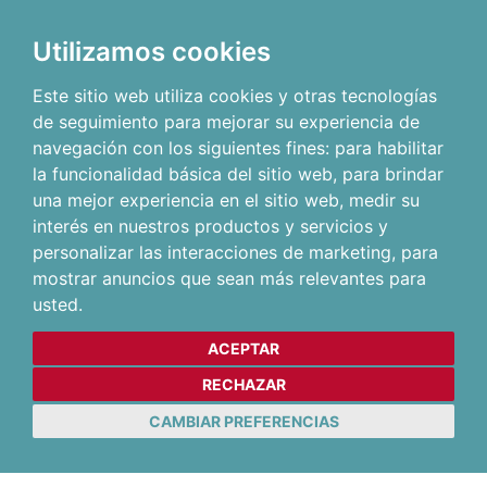
Utilizamos cookies
Este sitio web utiliza cookies y otras tecnologías
de seguimiento para mejorar su experiencia de
navegación con los siguientes fines:
para habilitar
la funcionalidad básica del sitio web
,
para brindar
una mejor experiencia en el sitio web
,
medir su
interés en nuestros productos y servicios y
personalizar las interacciones de marketing
,
para
mostrar anuncios que sean más relevantes para
usted
.
ACEPTAR
RECHAZAR
CAMBIAR PREFERENCIAS