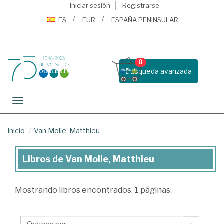
Iniciar sesión
Registrarse
ES
EUR
ESPAÑA PENINSULAR
0
Busqueda avanzada
Toggle navigation
Inicio
Van Molle, Matthieu
Libros de Van Molle, Matthieu
Libros
de
Mostrando
libros encontrados.
1
páginas.
Van
Molle,